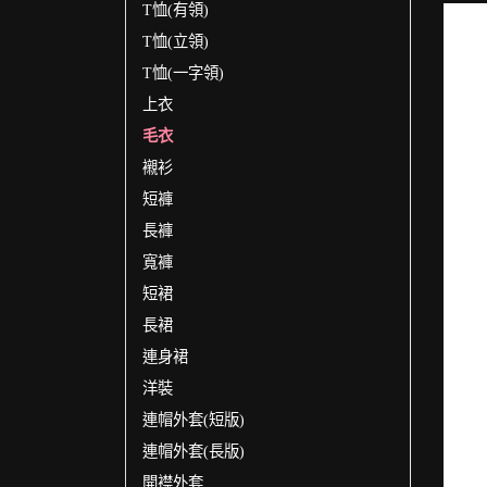
T恤(有領)
T恤(立領)
T恤(一字領)
上衣
毛衣
襯衫
短褲
長褲
寬褲
短裙
長裙
連身裙
洋裝
連帽外套(短版)
連帽外套(長版)
開襟外套