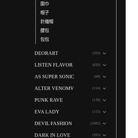
圍巾
帽子
針織帽
腰包
包包
DEORART
(503)
LISTEN FLAVOR
(626)
AS SUPER SONIC
(68)
ALTER VENOMV
(114)
PUNK RAVE
(139)
EVA LADY
(113)
DEVIL FASHION
(1082)
DARK IN LOVE
(395)