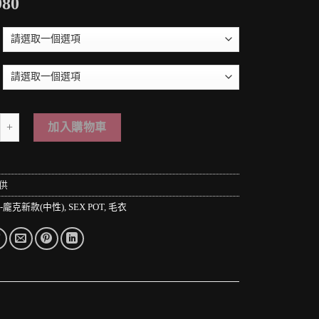
980
 PUNK LOLO＊日本龐克視覺-あの頃を彷彿とさせるPUNKISHアイテム布章
加入購物車
供
6-龐克新款(中性)
,
SEX POT
,
毛衣