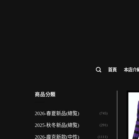
歡迎來到
首頁
本店介
商品分類
2026-春夏新品(總覧)
(745)
2025-秋冬新品(總覧)
(291)
2026-龐克新款(中性)
(1111)