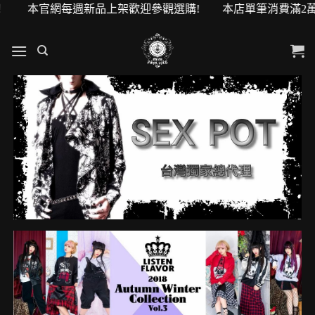
購物金！ 本官網每週新品上架歡迎參觀選購! 本店單筆消費滿2萬