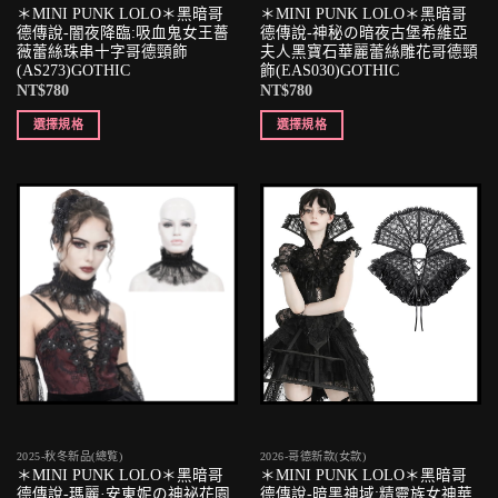
＊MINI PUNK LOLO＊黑暗哥
＊MINI PUNK LOLO＊黑暗哥
德傳說-闇夜降臨:吸血鬼女王薔
德傳說-神秘の暗夜古堡希維亞
薇蕾絲珠串十字哥德頸飾
夫人黑寶石華麗蕾絲雕花哥德頸
(AS273)GOTHIC
飾(EAS030)GOTHIC
NT$
780
NT$
780
選擇規格
選擇規格
2025-秋冬新品(總覧)
2026-哥德新款(女款)
＊MINI PUNK LOLO＊黑暗哥
＊MINI PUNK LOLO＊黑暗哥
德傳說-瑪麗·安東妮の神祕花園
德傳說-暗黑神域:精靈族女神華