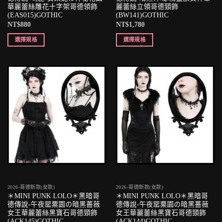
華麗蕾絲雕花十字架哥德領飾
麗蕾絲立領哥德頸飾
(EAS015)GOTHIC
(BW141)GOTHIC
NT$
880
NT$
1,780
選擇規格
選擇規格
2026-哥德新款(女款)
2026-哥德新款(女款)
＊MINI PUNK LOLO＊黑暗哥
＊MINI PUNK LOLO＊黑暗哥
德傳說-午夜罂粟園の暗黑薔薇
德傳說-午夜罂粟園の暗黑薔薇
女王華麗蕾絲黑寶石哥德頸飾
女王華麗蕾絲黑寶石哥德頸飾
(ACK145)GOTHIC
(ACK144)GOTHIC