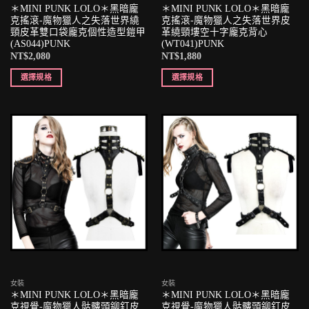
＊MINI PUNK LOLO＊黑暗龐
＊MINI PUNK LOLO＊黑暗龐
克搖滾-魔物獵人之失落世界繞
克搖滾-魔物獵人之失落世界皮
頸皮革雙口袋龐克個性造型鎧甲
革繞頸塿空十字龐克背心
(AS044)PUNK
(WT041)PUNK
NT$
2,080
NT$
1,880
選擇規格
選擇規格
女裝
女裝
＊MINI PUNK LOLO＊黑暗龐
＊MINI PUNK LOLO＊黑暗龐
克視覺-魔物獵人骷髏頭鉚釘皮
克視覺-魔物獵人骷髏頭鉚釘皮