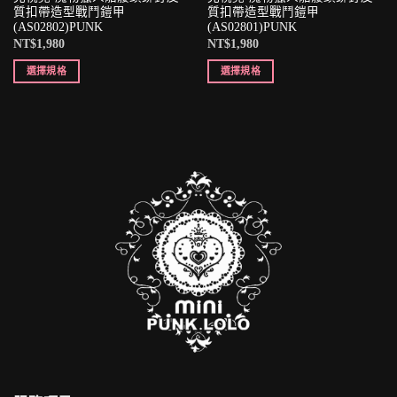
質扣帶造型戰鬥鎧甲
質扣帶造型戰鬥鎧甲
(AS02802)PUNK
(AS02801)PUNK
NT$
1,980
NT$
1,980
選擇規格
選擇規格