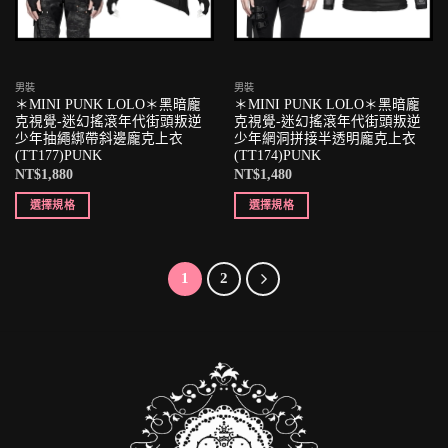
男裝
男裝
＊MINI PUNK LOLO＊黑暗龐
＊MINI PUNK LOLO＊黑暗龐
克視覺-迷幻搖滾年代街頭叛逆
克視覺-迷幻搖滾年代街頭叛逆
少年抽繩綁帶斜邊龐克上衣
少年網洞拼接半透明龐克上衣
(TT177)PUNK
(TT174)PUNK
NT$
1,880
NT$
1,480
選擇規格
選擇規格
1
2