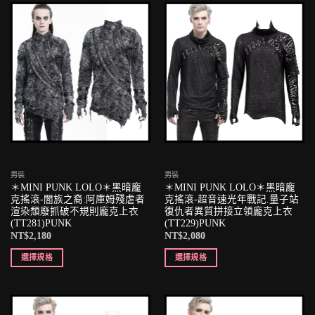
男裝
男裝
＊MINI PUNK LOLO＊黑暗龐
＊MINI PUNK LOLO＊黑暗龐
克搖滾-闇族之裔:阿庫姆殘虐者
克搖滾-超音速光年戰記.量子站
渲染頹廢抓破不規則龐克上衣
復仇者異質拼接立領龐克上衣
(TT281)PUNK
(TT229)PUNK
NT$
2,180
NT$
2,080
選擇規格
選擇規格