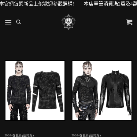
 本官網每週新品上架歡迎參觀選購! 本店單筆消費滿2萬及4萬即
2026-春夏新品(總覧)
2026-春夏新品(總覧)