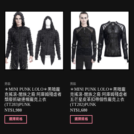
男裝
男裝
＊MINI PUNK LOLO＊黑暗龐
＊MINI PUNK LOLO＊黑暗龐
克搖滾-闇族之裔:阿庫姆殘虐者
克搖滾-闇族之裔:阿庫姆殘虐者
頹廢抓破連帽龐克上衣
五芒星皮革扣帶個性龐克上衣
(TT283)PUNK
(TT282)PUNK
NT$
1,980
NT$
1,680
選擇規格
選擇規格