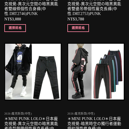
克視覺-異次元空間の暗黑異能
克視覺-異次元空間の暗黑異能
者雙線條個性合身褲(中
者雙邊吊帶個性龐克長褲(中
性.DRT2746)PUNK
性.DRT2753)PUNK
NT$
3,080
NT$
3,780
選擇規格
選擇規格
2026-龐克新款(中性)
2026-龐克新款(中性)
＊MINI PUNK LOLO＊日本龐
＊MINI PUNK LOLO＊日本龐
克視覺-異次元空間の暗黑異能
克視覺-暗黑時空の獨行者運動
者造型側帶個性龐克長褲(中
條紋彈性修身褲(中