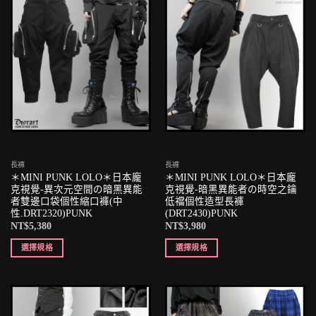
長褲
長褲
＊MINI PUNK LOLO＊日本龐
＊MINI PUNK LOLO＊日本龐
克視覺-異次元空間の暗黑異能
克視覺-暗黑異能者の時空之鑰
者雙邊口袋個性縮口褲(中
低襠個性造型長褲
性.DRT2320)PUNK
(DRT2430)PUNK
NT$
5,380
NT$
3,980
選擇規格
選擇規格