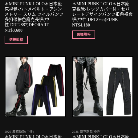
＊MINI PUNK LOLO＊日本龐
＊MINI PUNK LOLO＊日本龐
克視覺-ハトメベルト・アシン
克視覺-レッグカバー付・セパ
メトリー スリム ツイルパンツ
レートデザインパンツ扣帶襪套
多扣帶拚色龐克長褲(中
褲(中性.DRT2765)PUNK
性.DRT2887)DEORART
NT$
4,180
NT$
3,680
選擇規格
選擇規格
2026-龐克新款(中性)
2026-龐克新款(中性)
＊MINI PUNK LOLO＊日本龐
＊MINI PUNK LOLO＊日本龐