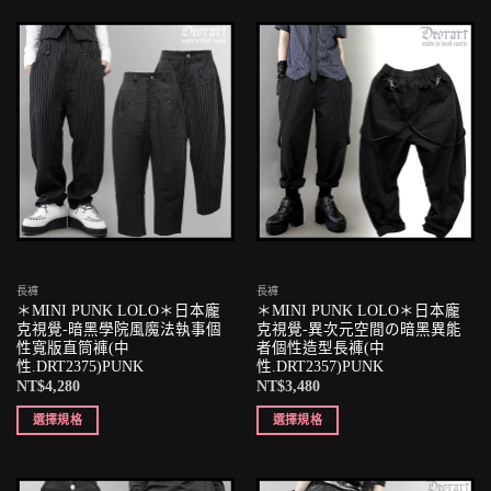
長褲
長褲
＊MINI PUNK LOLO＊日本龐
＊MINI PUNK LOLO＊日本龐
克視覺-暗黑學院風魔法執事個
克視覺-異次元空間の暗黑異能
性寬版直筒褲(中
者個性造型長褲(中
性.DRT2375)PUNK
性.DRT2357)PUNK
NT$
4,280
NT$
3,480
選擇規格
選擇規格