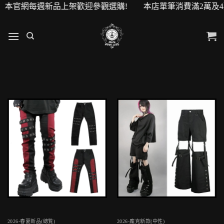
！ 本官網每週新品上架歡迎參觀選購! 本店單筆消費滿2萬及4萬
2026-春夏新品(總覧)
2026-龐克新款(中性)