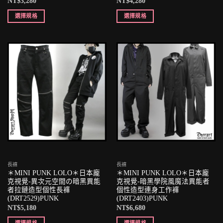
NT$
3,280
NT$
4,280
選擇規格
選擇規格
長褲
長褲
＊MINI PUNK LOLO＊日本龐
＊MINI PUNK LOLO＊日本龐
克視覺-異次元空間の暗黑異能
克視覺-暗黑學院風魔法異能者
者拉鏈造型個性長褲
個性造型連身工作褲
(DRT2529)PUNK
(DRT2403)PUNK
NT$
5,180
NT$
6,680
選擇規格
選擇規格