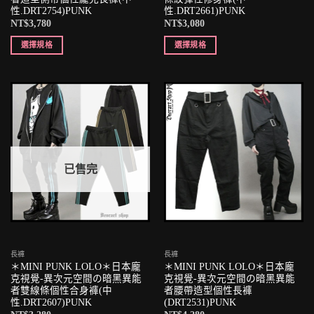
性.DRT2754)PUNK
性.DRT2661)PUNK
NT$
3,780
NT$
3,080
選擇規格
選擇規格
已售完
長褲
長褲
＊MINI PUNK LOLO＊日本龐
＊MINI PUNK LOLO＊日本龐
克視覺-異次元空間の暗黑異能
克視覺-異次元空間の暗黑異能
者雙線條個性合身褲(中
者腰帶造型個性長褲
性.DRT2607)PUNK
(DRT2531)PUNK