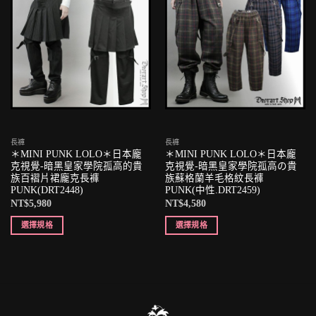
長褲
長褲
＊MINI PUNK LOLO＊日本龐
＊MINI PUNK LOLO＊日本龐
克視覺-暗黑皇家學院孤高的貴
克視覺-暗黑皇家學院孤高の貴
族百褶片裙龐克長褲
族蘇格蘭羊毛格紋長褲
PUNK(DRT2448)
PUNK(中性.DRT2459)
NT$
5,980
NT$
4,580
選擇規格
選擇規格