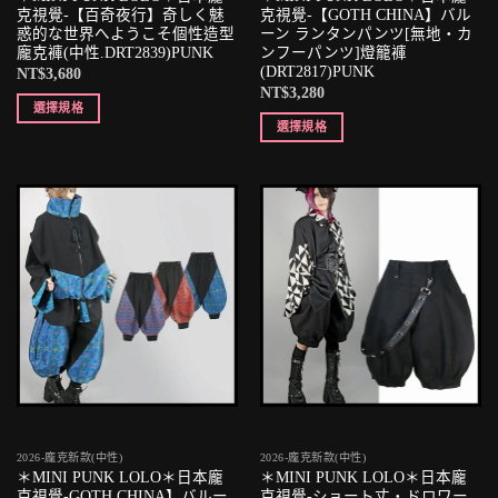
克視覺-【百奇夜行】奇しく魅
克視覺-【GOTH CHINA】バル
惑的な世界へようこそ個性造型
ーン ランタンパンツ[無地・カ
龐克褲(中性.DRT2839)PUNK
ンフーパンツ]燈籠褲
(DRT2817)PUNK
NT$
3,680
NT$
3,280
選擇規格
選擇規格
2026-龐克新款(中性)
2026-龐克新款(中性)
＊MINI PUNK LOLO＊日本龐
＊MINI PUNK LOLO＊日本龐
克視覺-GOTH CHINA】バルー
克視覺-ショート丈・ドロワー