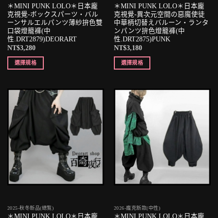
＊MINI PUNK LOLO＊日本龐
＊MINI PUNK LOLO＊日本龐
克視覺-ボックスパーツ・バル
克視覺-異次元空間の惡魔使徒
ーンサルエルパンツ薄紗拚色雙
中華柄切替えバルーン・ランタ
口袋燈籠褲(中
ンパンツ拚色燈籠褲(中
性.DRT2879)DEORART
性.DRT2875)PUNK
NT$
3,280
NT$
3,180
選擇規格
選擇規格
2025-秋冬新品(總覧)
2026-龐克新款(中性)
＊MINI PUNK LOLO＊日本龐
＊MINI PUNK LOLO＊日本龐