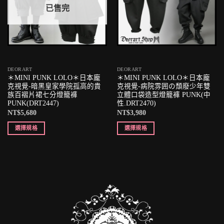
已售完
DEORART
DEORART
＊MINI PUNK LOLO＊日本龐
＊MINI PUNK LOLO＊日本龐
克視覺-暗黑皇家學院孤高的貴
克視覺-病院雰囲の頹廢少年雙
族百褶片裙七分燈籠褲
立體口袋造型燈籠褲 PUNK(中
PUNK(DRT2447)
性.DRT2470)
NT$
5,680
NT$
3,980
選擇規格
選擇規格