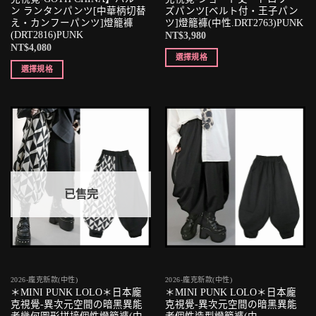
ン ランタンパンツ[中華柄切替
ズパンツ[ベルト付・王子パン
え・カンフーパンツ]燈籠褲
ツ]燈籠褲(中性.DRT2763)PUNK
(DRT2816)PUNK
NT$
3,980
NT$
4,080
選擇規格
選擇規格
已售完
2026-龐克新款(中性)
2026-龐克新款(中性)
＊MINI PUNK LOLO＊日本龐
＊MINI PUNK LOLO＊日本龐
克視覺-異次元空間の暗黑異能
克視覺-異次元空間の暗黑異能