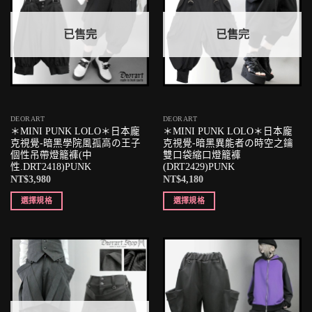
已售完
已售完
DEORART
DEORART
＊MINI PUNK LOLO＊日本龐
＊MINI PUNK LOLO＊日本龐
克視覺-暗黑學院風孤高の王子
克視覺-暗黑異能者の時空之鑰
個性吊帶燈籠褲(中
雙口袋縮口燈籠褲
性.DRT2418)PUNK
(DRT2429)PUNK
NT$
3,980
NT$
4,180
選擇規格
選擇規格