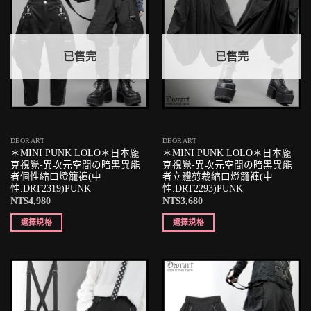
已售完
已售完
DEORART
DEORART
＊MINI PUNK LOLO＊日本龐
＊MINI PUNK LOLO＊日本龐
克視覺-異次元空間の暗黑異能
克視覺-異次元空間の暗黑異能
者個性縮口燈籠褲(中
者立體剪裁縮口燈籠褲(中
性.DRT2319)PUNK
性.DRT2293)PUNK
NT$
4,980
NT$
3,680
選擇規格
選擇規格