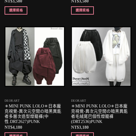
NT$
3,580
NT$
3,580
選擇規格
選擇規格
DEORART
DEORART
＊MINI PUNK LOLO＊日本龐
＊MINI PUNK LOLO＊日本龐
克視覺-異次元空間の暗黑異能
克視覺-異次元空間の暗黑異能
者多層次造型燈籠褲(中
者毛絨尾巴個性燈籠褲
性.DRT2627)PUNK
(DRT2536)PUNK
NT$
4,180
NT$
3,180