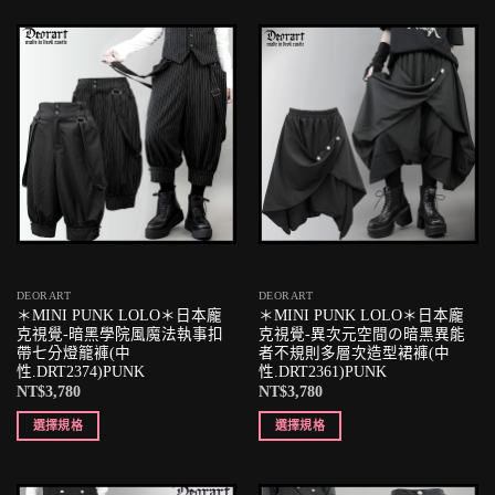
DEORART
DEORART
＊MINI PUNK LOLO＊日本龐
＊MINI PUNK LOLO＊日本龐
克視覺-暗黑學院風魔法執事扣
克視覺-異次元空間の暗黑異能
帶七分燈籠褲(中
者不規則多層次造型裙褲(中
性.DRT2374)PUNK
性.DRT2361)PUNK
NT$
3,780
NT$
3,780
選擇規格
選擇規格