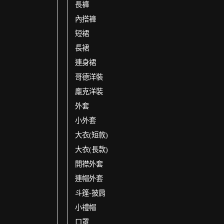
長褲
內搭褲
短裙
長裙
連身裙
哥德洋裝
龐克洋裝
外套
小外套
大衣(短款)
大衣(長款)
開襟外套
連帽外套
斗篷-披肩
小禮帽
口罩