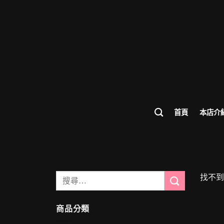
首頁
本店介
搜
找不到
尋
關
商品分類
鍵
字: