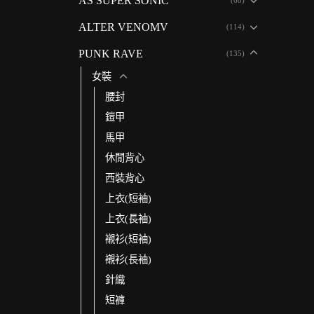
AS SUPER SONIC
ALTER VENOMV
(114)
PUNK RAVE
(135)
女裝
腰封
鎧甲
馬甲
休閒背心
西裝背心
上衣(短袖)
上衣(長袖)
襯衫(短袖)
襯衫(長袖)
針織
短褲