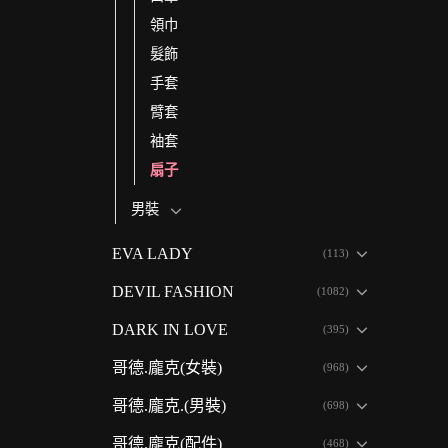
領巾
髮飾
手套
臂套
袖套
扇子
男裝
EVA LADY
(113)
DEVIL FASHION
(1082)
DARK IN LOVE
(395)
哥德.龐克(女裝)
(968)
哥德.龐克.(男裝)
(698)
哥德.龐克(配件)
(468)