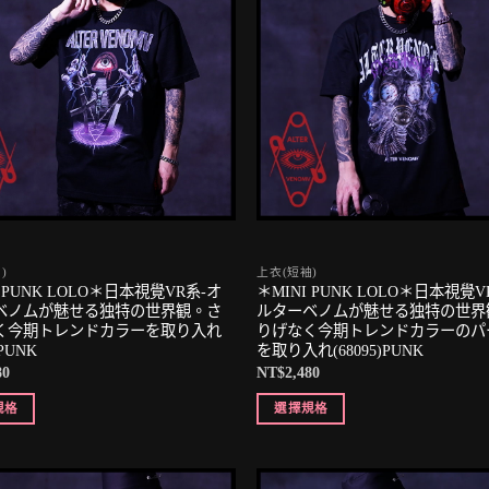
)
上衣(短袖)
I PUNK LOLO＊日本視覺VR系-オ
＊MINI PUNK LOLO＊日本視覺V
ベノムが魅せる独特の世界観。さ
ルターベノムが魅せる独特の世界
く今期トレンドカラーを取り入れ
りげなく今期トレンドカラーのパ
)PUNK
を取り入れ(68095)PUNK
80
NT$
2,480
規格
選擇規格