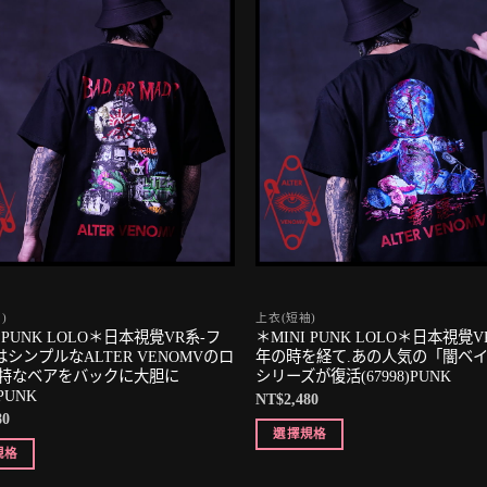
)
上衣(短袖)
I PUNK LOLO＊日本視覺VR系-フ
＊MINI PUNK LOLO＊日本視覺V
シンプルなALTER VENOMVのロ
年の時を経て.あの人気の「闇ベ
独特なベアをバックに大胆に
シリーズが復活(67998)PUNK
)PUNK
NT$
2,480
80
選擇規格
規格