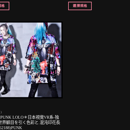
規格
選擇規格
)
I PUNK LOLO＊日本視覺VR系-独
世界観目を引く色彩と.混沌印花長
2188)PUNK