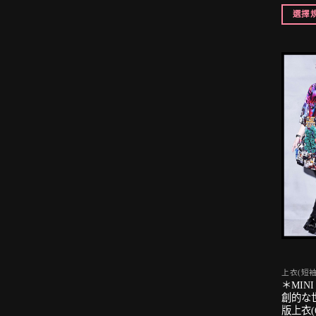
選擇
上衣(短袖
＊MIN
創的な
版上衣(6