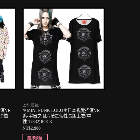
上衣(短袖)
搖滾VR
＊MINI PUNK LOLO＊日本視覺搖滾VR
T恤
系-宇宙之眼六茫星個性長版上衣(中
性.17332)ROCK
NT$
2,980
選擇規格