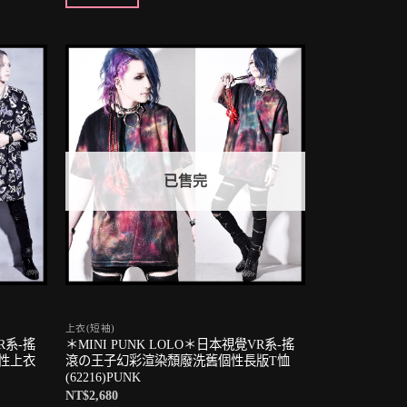
已售完
上衣(短袖)
R系-搖
＊MINI PUNK LOLO＊日本視覺VR系-搖
性上衣
滾の王子幻彩渲染頹廢洗舊個性長版T恤
(62216)PUNK
NT$
2,680