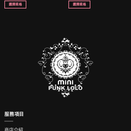
選擇規格
選擇規格
服務項目
商店介紹