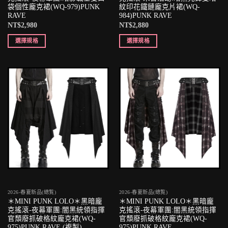
袋個性龐克裙(WQ-979)PUNK
紋印花鐵鏈龐克片裙(WQ-
RAVE
984)PUNK RAVE
NT$
2,980
NT$
2,880
選擇規格
選擇規格
2026-春夏新品(總覧)
2026-春夏新品(總覧)
＊MINI PUNK LOLO＊黑暗龐
＊MINI PUNK LOLO＊黑暗龐
克搖滾-夜幕軍團:闇黑統領指揮
克搖滾-夜幕軍團:闇黑統領指揮
官頹廢抓破格紋龐克裙(WQ-
官頹廢抓破格紋龐克裙(WQ-
975)PUNK RAVE (複製)
975)PUNK RAVE