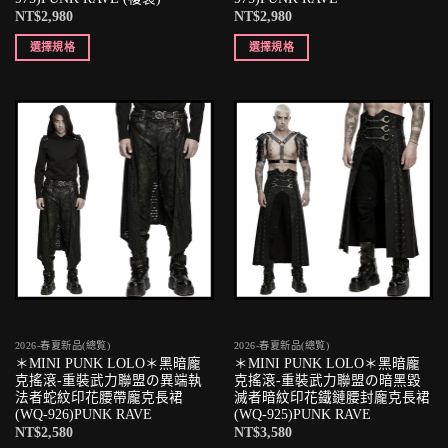
NT$
2,980
NT$
2,980
選擇規格
選擇規格
2026-春夏新品(總覧)
2026-春夏新品(總覧)
＊MINI PUNK LOLO＊黑暗龐
＊MINI PUNK LOLO＊黑暗龐
克搖滾-重裝武力聯盟の異端執
克搖滾-重裝武力聯盟の暗黑毀
法者蛇紋印花腰帶龐克長裙
滅者暗紋印花鐵鏈腰封龐克長裙
(WQ-926)PUNK RAVE
(WQ-925)PUNK RAVE
NT$
2,580
NT$
3,580