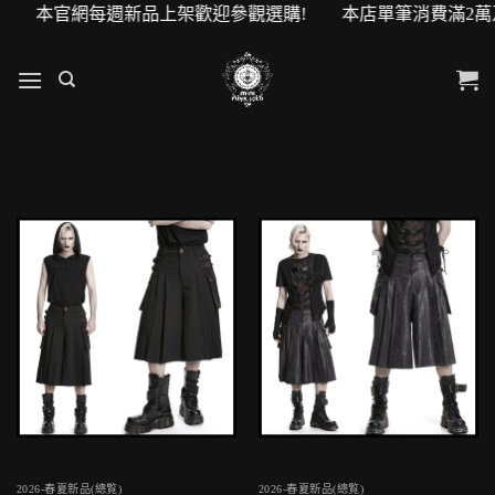
購物金！ 本官網每週新品上架歡迎參觀選購! 本店單筆消費滿2萬
2026-春夏新品(總覧)
2026-春夏新品(總覧)