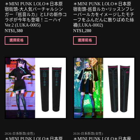
＊MINI PUNK LOLO＊日本原
＊MINI PUNK LOLO＊日本原
宿街頭-大人気バーチャルシン
宿街頭-巡音ルカ×リッスンフレ
ガー『巡音ルカ』とLFの新作コ
ーバールカをイメージしたモチ
ラボが今年も登場！ニーハイ
ーフをふんだんに散りばめた絲
Ver.2 (LUKA-0005)
襪(LUKA-0002)
NT$
1,380
NT$
1,280
選擇規格
選擇規格
2026-日系新款(女性)
2026-日系新款(女性)
＊MINI PUNK LOLO＊日本原
＊MINI PUNK LOLO＊日本龐