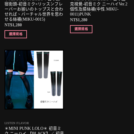
宿街頭-初音ミク×リッスンフレ
克視覺-初音ミク ニーハイVer.2
ーバーお揃いのトップスと合わ
個性及膝絲襪(中性.MIKU-
せれば、バーチャル世界を思わ
0011)PUNK
せる絲襪(MIKU-0015)
NT$
1,280
NT$
1,280
選擇規格
選擇規格
LISTEN FLAVOR
＊MINI PUNK LOLO＊ 初音ミ
ク ニーハイ 【BLACK】／ 初音