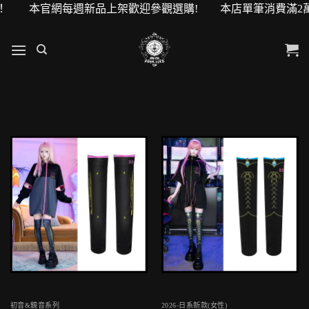
元購物金！ 本官網每週新品上架歡迎參觀選購! 本店單筆消費滿2
初音&鏡音系列
2026-日系新款(女性)