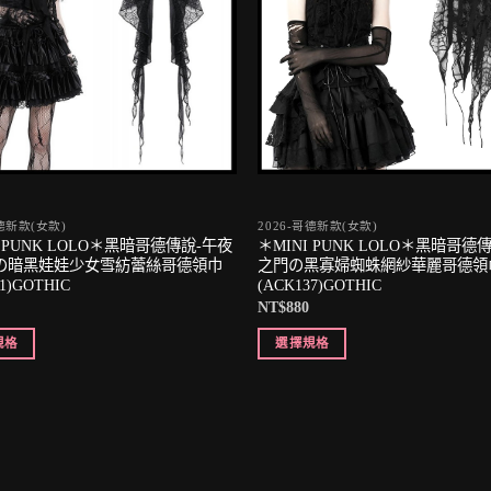
哥德新款(女款)
2026-哥德新款(女款)
I PUNK LOLO＊黑暗哥德傳說-午夜
＊MINI PUNK LOLO＊黑暗哥德
の暗黑娃娃少女雪紡蕾絲哥德領巾
之門の黑寡婦蜘蛛網紗華麗哥德領
1)GOTHIC
(ACK137)GOTHIC
NT$
880
規格
選擇規格