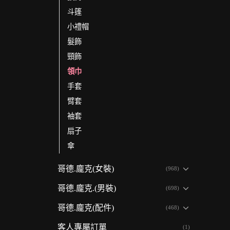
斗篷
小禮帽
髮飾
頸飾
領巾
手套
臂套
袖套
扇子
傘
哥德.龐克(女裝)
(968)
哥德.龐克.(男裝)
(698)
哥德.龐克(配件)
(468)
客人專屬訂單
(1)