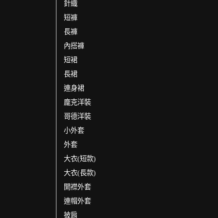
針織
短褲
長褲
內搭褲
短裙
長裙
連身裙
龐克洋裝
哥德洋裝
小外套
外套
大衣(短款)
大衣(長款)
開襟外套
連帽外套
披肩