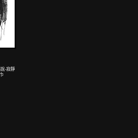
傳說-寂靜
巾