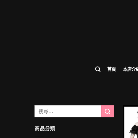
首頁
本店介
搜
尋
關
商品分類
鍵
字: