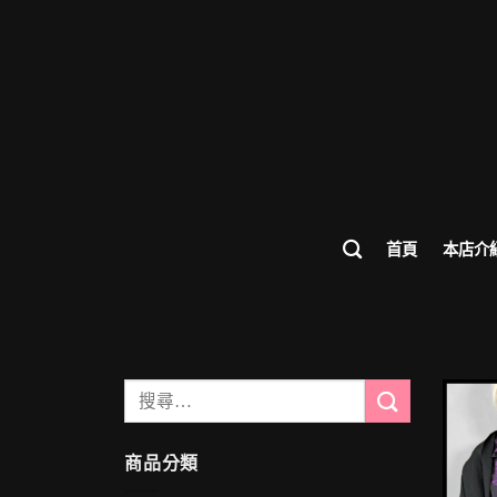
首頁
本店介
搜
尋
關
商品分類
鍵
字: