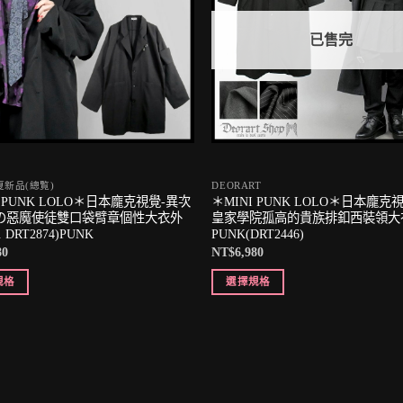
已售完
春夏新品(總覧)
DEORART
I PUNK LOLO＊日本龐克視覺-異次
＊MINI PUNK LOLO＊日本龐克
の惡魔使徒雙口袋臂章個性大衣外
皇家學院孤高的貴族排釦西裝領大
 DRT2874)PUNK
PUNK(DRT2446)
80
NT$
6,980
規格
選擇規格