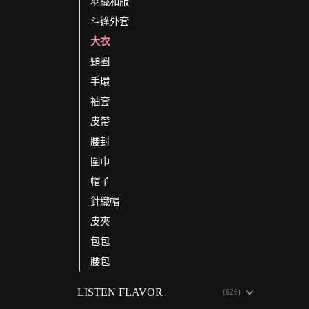
羽織和服
斗篷外套
大衣
頸圈
手環
袖套
皮帶
腰封
圍巾
帽子
針織帽
皮夾
包包
腰包
LISTEN FLAVOR
(626)