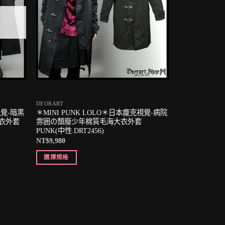
DEORART
視覺-暗黑
＊MINI PUNK LOLO＊日本龐克視覺-病院
衣外套
雰囲の頹廢少年棉質毛海大衣外套
PUNK(中性.DRT2456)
NT$
9,980
選擇規格