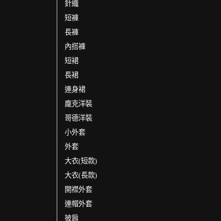
針織
短褲
長褲
內搭褲
短裙
長裙
連身裙
龐克洋裝
哥德洋裝
小外套
外套
大衣(短款)
大衣(長款)
開襟外套
連帽外套
披肩