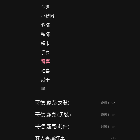
斗篷
小禮帽
髮飾
頸飾
領巾
手套
臂套
袖套
扇子
傘
哥德.龐克(女裝)
(968)
哥德.龐克.(男裝)
(698)
哥德.龐克(配件)
(468)
客人專屬訂單
(1)