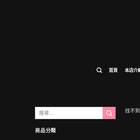
首頁
本店介
搜
找不到
尋
關
商品分類
鍵
字: