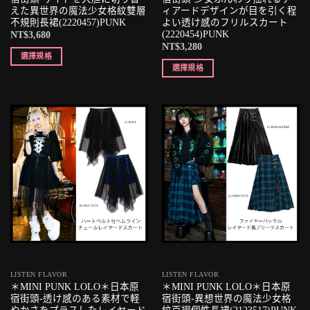
えた異世界の魔法少女格紋雙層
ィアードデザインが目を引く程
不規則長裙(2220457)PUNK
よい透け感のフリルスカート
(2220454)PUNK
NT$
3,680
NT$
3,280
選擇規格
選擇規格
LISTEN FLAVOR
LISTEN FLAVOR
＊MINI PUNK LOLO＊日本原
＊MINI PUNK LOLO＊日本原
宿街頭-透け感のある素材で軽
宿街頭-異想世界の魔法少女格