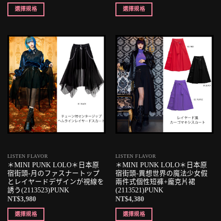
選擇規格
選擇規格
LISTEN FLAVOR
LISTEN FLAVOR
＊MINI PUNK LOLO＊日本原
＊MINI PUNK LOLO＊日本原
宿街頭-月のファスナートップ
宿街頭-異想世界の魔法少女假
とレイヤードデザインが視線を
兩件式個性短褲+龐克片裙
誘う(2113523)PUNK
(2113521)PUNK
NT$
3,980
NT$
4,380
選擇規格
選擇規格