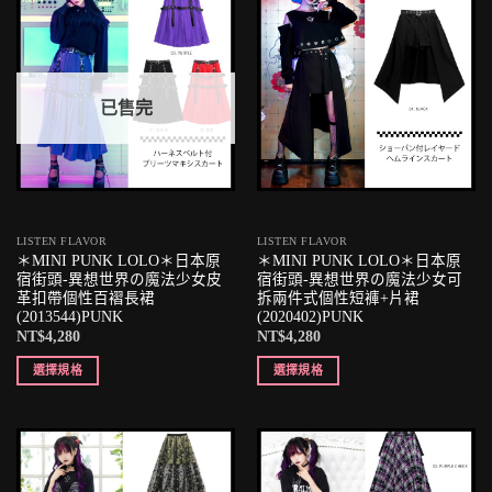
已售完
LISTEN FLAVOR
LISTEN FLAVOR
＊MINI PUNK LOLO＊日本原
＊MINI PUNK LOLO＊日本原
宿街頭-異想世界の魔法少女皮
宿街頭-異想世界の魔法少女可
革扣帶個性百褶長裙
拆兩件式個性短褲+片裙
(2013544)PUNK
(2020402)PUNK
NT$
4,280
NT$
4,280
選擇規格
選擇規格