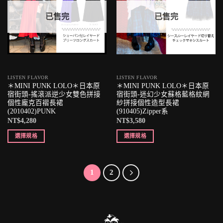
已售完
已售完
LISTEN FLAVOR
LISTEN FLAVOR
＊MINI PUNK LOLO＊日本原
＊MINI PUNK LOLO＊日本原
宿街頭-搖滾派逆少女雙色拼接
宿街頭-迷幻少女蘇格藍格紋網
個性龐克百褶長裙
紗拼接個性造型長裙
(2010402)PUNK
(910405)Zipper系
NT$
4,280
NT$
3,580
選擇規格
選擇規格
1
2