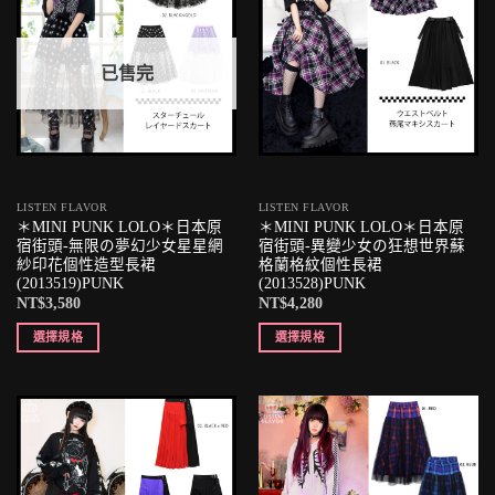
已售完
LISTEN FLAVOR
LISTEN FLAVOR
＊MINI PUNK LOLO＊日本原
＊MINI PUNK LOLO＊日本原
宿街頭-無限の夢幻少女星星網
宿街頭-異變少女の狂想世界蘇
紗印花個性造型長裙
格蘭格紋個性長裙
(2013519)PUNK
(2013528)PUNK
NT$
3,580
NT$
4,280
選擇規格
選擇規格