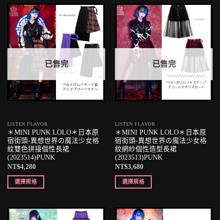
已售完
已售完
LISTEN FLAVOR
LISTEN FLAVOR
＊MINI PUNK LOLO＊日本原
＊MINI PUNK LOLO＊日本原
宿街頭-異想世界の魔法少女格
宿街頭-異想世界の魔法少女格
紋雙色拼接個性長裙
紋網紗個性造型長裙
(2023514)PUNK
(2023513)PUNK
NT$
4,280
NT$
3,680
選擇規格
選擇規格