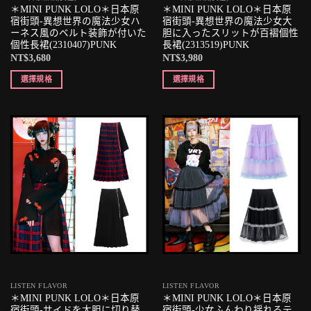
＊MINI PUNK LOLO＊日本原
＊MINI PUNK LOLO＊日本原
宿街頭-異想世界の魔法少女ハ
宿街頭-異想世界の魔法少女大
ーネス風のベルト装飾が付いた
胆に入ったスリットが百褶個性
個性長裙(2310407)PUNK
長裙(2313519)PUNK
NT$
3,680
NT$
3,980
選擇規格
選擇規格
LISTEN FLAVOR
LISTEN FLAVOR
＊MINI PUNK LOLO＊日本原
＊MINI PUNK LOLO＊日本原
宿街頭-サイドを大胆に切り替
宿街頭-少女ふんわり揺れるテ