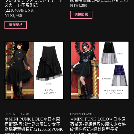
やかさをプラスしたレイヤード
紋百褶個性長裙(2123517)PUNK
スカート不規則裙
NT$
4,280
(2210409)PUNK
選擇規格
NT$
3,980
選擇規格
LISTEN FLAVOR
LISTEN FLAVOR
＊MINI PUNK LOLO＊日本原
＊MINI PUNK LOLO＊日本原
宿街頭-異想世界の魔法少女不
宿街頭-異想世界の魔法少女格
對稱荷葉邊長裙(2123515)PUNK
紋個性短裙+網紗造型長裙