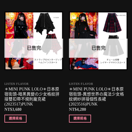
已售完
已售完
LISTEN FLAVOR
LISTEN FLAVOR
＊MINI PUNK LOLO＊日本原
＊MINI PUNK LOLO＊日本原
宿街頭-暗黑異變の少女格紋拼
宿街頭-異想世界の魔法少女格
接雙扣帶不規則龐克裙
紋網紗拼接個性長裙
(2023517)PUNK
(2023516)PUNK
NT$
3,680
NT$
4,280
選擇規格
選擇規格