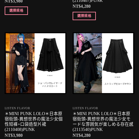
(2110407)PUNK
NT$
3,980
NT$
4,280
選擇規格
選擇規格
LISTEN FLAVOR
LISTEN FLAVOR
＊MINI PUNK LOLO＊日本原
＊MINI PUNK LOLO＊日本原
宿街頭-異想世界の魔法少女個
宿街頭-異想世界の魔法少女モ
性短褲+口袋造型片裙
ードな雰囲気が楽しめる存在感
(2110408)PUNK
(2113540)PUNK
NT$
3,980
NT$
4,280