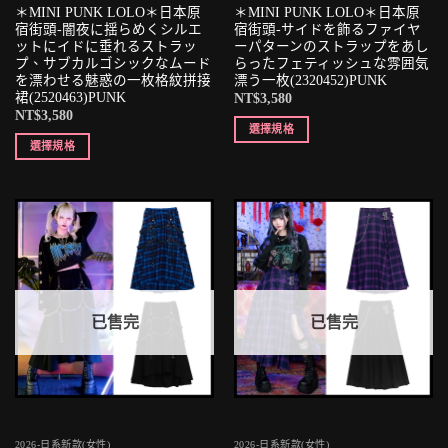
＊MINI PUNK LOLO＊日本原
＊MINI PUNK LOLO＊日本原
宿街頭-闇夜に揺らめくシルエ
宿街頭-サイドを飾るファイヤ
ットにイドに垂れるストラッ
ーパターンのストラップをあし
プ、サブカルゴシックなムード
らったフェティッシュな雰囲気
を漂わせる魅惑の一枚格紋拼接
漂う一枚(2320452)PUNK
裙(2520463)PUNK
NT$
3,580
NT$
3,580
選擇規格
選擇規格
已售完
已售完
2026-日系新款(女性)
2026-日系新款(女性)