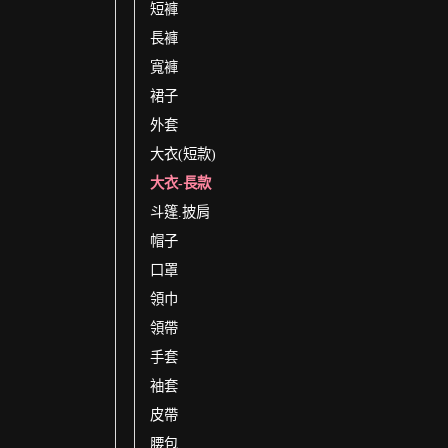
短褲
長褲
寬褲
裙子
外套
大衣(短款)
大衣-長款
斗篷.披肩
帽子
口罩
領巾
領帶
手套
袖套
皮帶
腰包