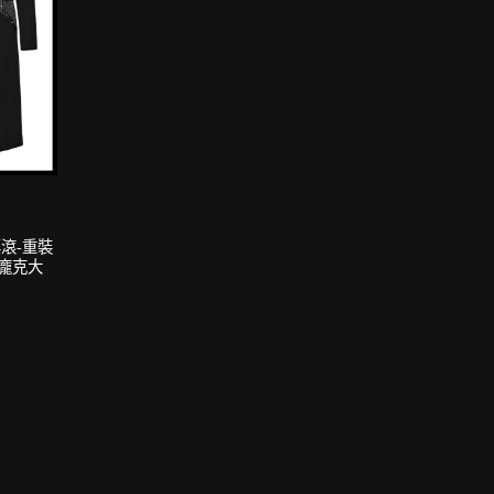
搖滾-重裝
龐克大