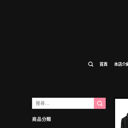
首頁
本店介
搜
尋
關
商品分類
鍵
字: