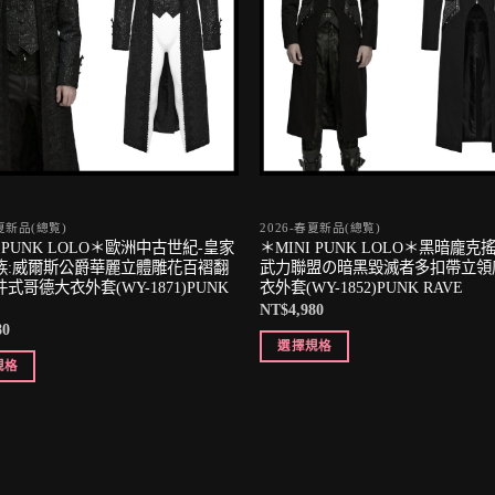
春夏新品(總覧)
2026-春夏新品(總覧)
I PUNK LOLO＊歐洲中古世紀-皇家
＊MINI PUNK LOLO＊黑暗龐克
族:威爾斯公爵華麗立體雕花百褶翻
武力聯盟の暗黑毀滅者多扣帶立領
式哥德大衣外套(WY-1871)PUNK
衣外套(WY-1852)PUNK RAVE
NT$
4,980
80
選擇規格
規格