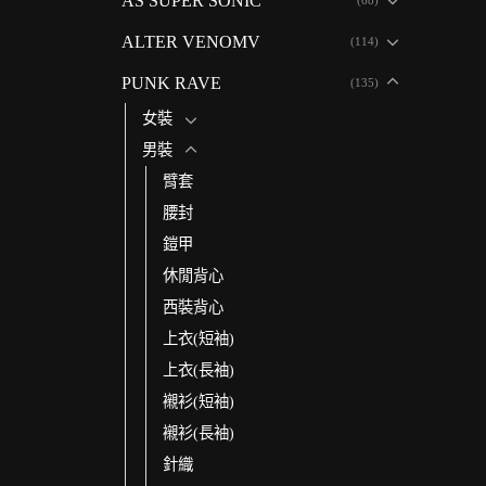
AS SUPER SONIC
ALTER VENOMV
(114)
PUNK RAVE
(135)
女裝
男裝
臂套
腰封
鎧甲
休閒背心
西裝背心
上衣(短袖)
上衣(長袖)
襯衫(短袖)
襯衫(長袖)
針織