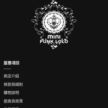
服務項目
商店介紹
條款與細則
購物說明
退換貨政策