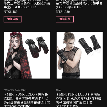
莎女王華麗蕾絲珠串天鵝絨哥德
祭司華麗薔薇蕾絲雕花哥德手套
手套(EGE005)GOTHIC
(EGE004)GOTHIC
NT$
1,480
NT$
1,080
選擇規格
選擇規格
2025-秋冬新品(總覧)
男裝
＊MINI PUNK LOLO＊黑暗哥
＊MINI PUNK LOLO＊黑暗龐
德傳說-暗黑聖殿教堂の血月女
克搖滾-詛咒の惡魔城:暗夜殺戮
祭司華麗薔薇蕾絲雕花哥德手套
者子彈鐵鏈個性龐克手套
(EGE003)GOTHIC
(GE0321)PUNK