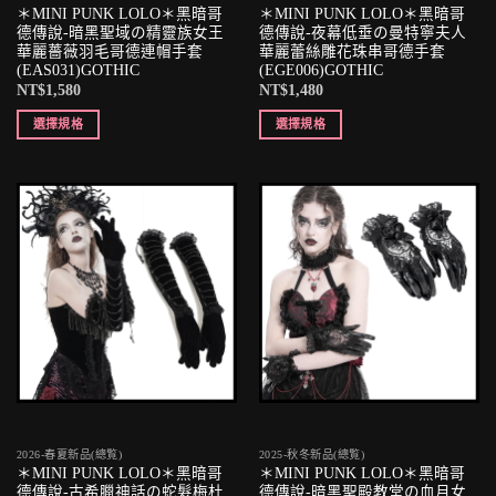
＊MINI PUNK LOLO＊黑暗哥
＊MINI PUNK LOLO＊黑暗哥
德傳說-暗黑聖域の精靈族女王
德傳說-夜幕低垂の曼特寧夫人
華麗薔薇羽毛哥德連帽手套
華麗蕾絲雕花珠串哥德手套
(EAS031)GOTHIC
(EGE006)GOTHIC
NT$
1,580
NT$
1,480
選擇規格
選擇規格
2026-春夏新品(總覧)
2025-秋冬新品(總覧)
＊MINI PUNK LOLO＊黑暗哥
＊MINI PUNK LOLO＊黑暗哥
德傳說-古希臘神話の蛇髮梅杜
德傳說-暗黑聖殿教堂の血月女