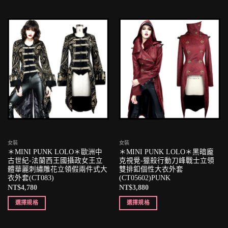
女裝
女裝
＊MINI PUNK LOLO＊歐洲中
＊MINI PUNK LOLO＊黑暗龐
古世紀-法蘭西王國攝政女王立
克視覺-獵殺行動刀峰戰士立領
體華麗刺繡雕花立領假兩件式大
雙排釦個性大衣外套
衣外套(CT083)
(CT05602)PUNK
NT$
4,780
NT$
3,880
選擇規格
選擇規格