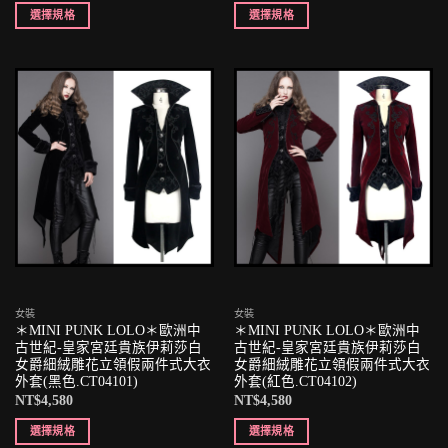
選擇規格
選擇規格
女裝
女裝
＊MINI PUNK LOLO＊歐洲中
＊MINI PUNK LOLO＊歐洲中
古世紀-皇家宮廷貴族伊莉莎白
古世紀-皇家宮廷貴族伊莉莎白
女爵細絨雕花立領假兩件式大衣
女爵細絨雕花立領假兩件式大衣
外套(黑色.CT04101)
外套(紅色.CT04102)
NT$
4,580
NT$
4,580
選擇規格
選擇規格