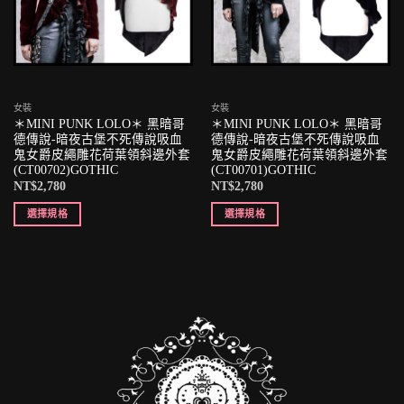
女裝
女裝
＊MINI PUNK LOLO＊ 黑暗哥
＊MINI PUNK LOLO＊ 黑暗哥
德傳說-暗夜古堡不死傳說吸血
德傳說-暗夜古堡不死傳說吸血
鬼女爵皮繩雕花荷葉領斜邊外套
鬼女爵皮繩雕花荷葉領斜邊外套
(CT00702)GOTHIC
(CT00701)GOTHIC
NT$
2,780
NT$
2,780
選擇規格
選擇規格