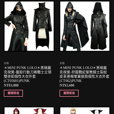
女裝
女裝
＊MINI PUNK LOLO＊黑暗龐
＊MINI PUNK LOLO＊黑暗龐
克視覺-獵殺行動刀峰戰士立領
克視覺-狩龍戰紀聖教騎士裂紋
雙排釦個性大衣外套
皮革連帽單翼披肩個性大衣外套
(CT05601)PUNK
(CT062)PUNK
NT$
3,880
NT$
3,680
選擇規格
選擇規格