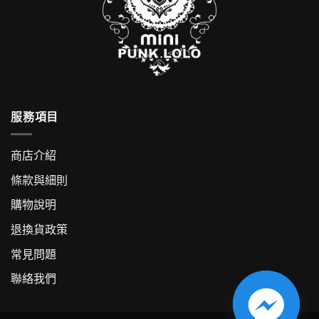
服務項目
商店介紹
條款與細則
購物說明
退換貨政策
常見問題
聯絡我們