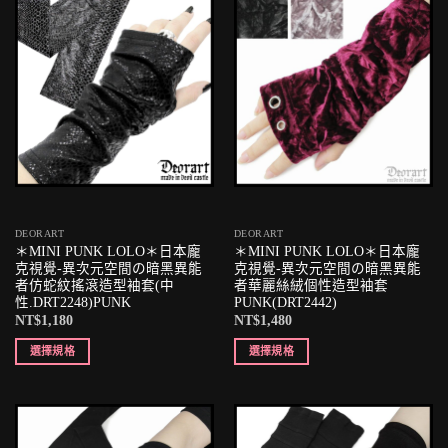
DEORART
DEORART
＊MINI PUNK LOLO＊日本龐
＊MINI PUNK LOLO＊日本龐
克視覺-異次元空間の暗黑異能
克視覺-異次元空間の暗黑異能
者仿蛇紋搖滾造型袖套(中
者華麗絲絨個性造型袖套
性.DRT2248)PUNK
PUNK(DRT2442)
NT$
1,180
NT$
1,480
選擇規格
選擇規格