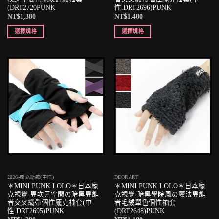
(DRT2720PUNK
性.DRT2696)PUNK
NT$
1,380
NT$
1,480
選擇規格
選擇規格
2026-龐克新款(中性)
DEORART
＊MINI PUNK LOLO＊日本龐
＊MINI PUNK LOLO＊日本龐
克視覺-異次元空間の暗黑異能
克視覺-暗黑學院風の魔法異能
者交叉織帶個性龐克袖套(中
者毛絨單色個性袖套
性.DRT2695)PUNK
(DRT2648)PUNK