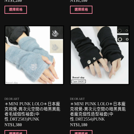
NT$
1,280
NT$
1,180
選擇規格
選擇規格
DEORART
DEORART
＊MINI PUNK LOLO＊日本龐
＊MINI PUNK LOLO＊日本龐
克視覺-異次元空間の暗黑異能
克視覺-異次元空間の暗黑異能
者毛絨個性袖套(中
者龐克個性造型袖套(中
性.DRT2583)PUNK
性.DRT2554)PUNK
NT$
1,380
NT$
1,180
選擇規格
選擇規格