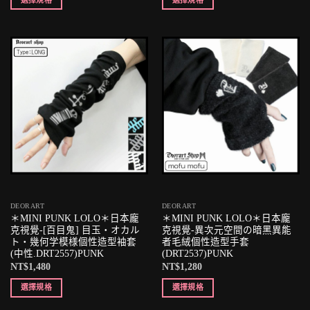
DEORART
DEORART
＊MINI PUNK LOLO＊日本龐
＊MINI PUNK LOLO＊日本龐
克視覺-[百目鬼] 目玉・オカル
克視覺-異次元空間の暗黑異能
ト・幾何学模様個性造型袖套
者毛絨個性造型手套
(中性.DRT2557)PUNK
(DRT2537)PUNK
NT$
1,480
NT$
1,280
選擇規格
選擇規格