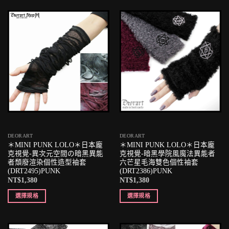
DEORART
DEORART
＊MINI PUNK LOLO＊日本龐
＊MINI PUNK LOLO＊日本龐
克視覺-異次元空間の暗黑異能
克視覺-暗黑學院風魔法異能者
者頹廢渲染個性造型袖套
六芒星毛海雙色個性袖套
(DRT2495)PUNK
(DRT2386)PUNK
NT$
1,380
NT$
1,380
選擇規格
選擇規格