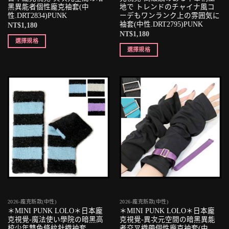
黑異能者個性龐克袖套(中
地で トレンドのチャイナ風コ
性.DRT2834)PUNK
ーデもワンランク上の雰囲気に
袖套(中性.DRT2795)PUNK
NT$
1,180
NT$
1,180
選擇規格
選擇規格
2026-龐克新款(中性)
2026-龐克新款(中性)
＊MINI PUNK LOLO＊日本龐
＊MINI PUNK LOLO＊日本龐
克視覺-魔法使い學院の暗黑高
克視覺-異次元空間の暗黑異能
校少年雙色條紋針織袖套
者交叉織帶個性龐克袖套(中