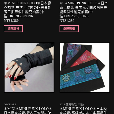
＊MINI PUNK LOLO＊日本龐
＊ ＊MINI PUNK LOLO＊日本
克視覺-異次元空間の暗黑異能
龐克視覺-異次元空間の暗黑異
者三扣帶個性龐克袖套(中
能者個性龐克袖套(中
性.DRT2836)PUNK
性.DRT2835)PUNK
NT$
1,380
NT$
1,280
選擇規格
選擇規格
DEORART
2026-龐克新款(中性)
＊MINI＊MINI PUNK LOLO＊
＊MINI PUNK LOLO＊日本龐
日本龐克視覺-異次元空間の暗
克視覺-高級感のある中華柄生