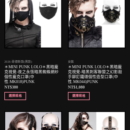
2026-哥德新款(男款)
女裝
＊MINI PUNK LOLO＊黑暗龐
＊MINI PUNK LOLO＊黑暗龐
克視覺-夜之永恆暗黑蜘蛛網紗
克視覺-暗黑刺客聯盟之幻影殺
個性龐克口罩(中
手鉚釘鐵環個性造型口罩(中
性.MK018)PUNK
性.MK044)PUNK
NT$
380
NT$
1,080
選擇規格
選擇規格