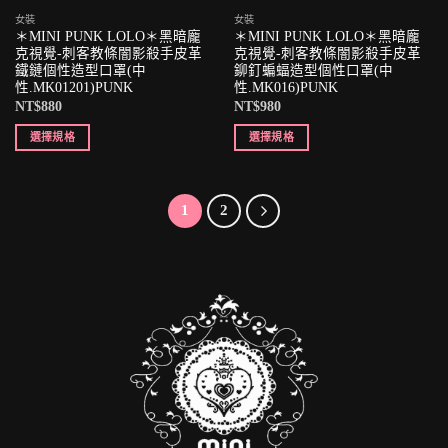
女裝
女裝
＊MINI PUNK LOLO＊黑暗龐
＊MINI PUNK LOLO＊黑暗龐
克視覺-刺客教條闇影殺手皮革
克視覺-刺客教條闇影殺手皮革
鐵鏈個性造型口罩(中
鉚釘蝙蝠造型個性口罩(中
性.MK01201)PUNK
性.MK016)PUNK
NT$
880
NT$
980
選擇規格
選擇規格
1
2