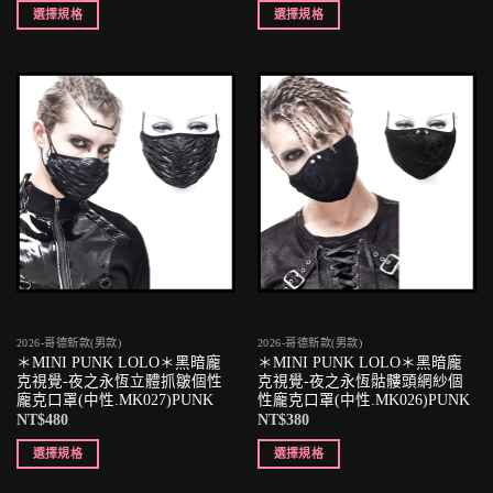
選擇規格
選擇規格
2026-哥德新款(男款)
2026-哥德新款(男款)
＊MINI PUNK LOLO＊黑暗龐
＊MINI PUNK LOLO＊黑暗龐
克視覺-夜之永恆立體抓皺個性
克視覺-夜之永恆骷髏頭網紗個
龐克口罩(中性.MK027)PUNK
性龐克口罩(中性.MK026)PUNK
NT$
480
NT$
380
選擇規格
選擇規格