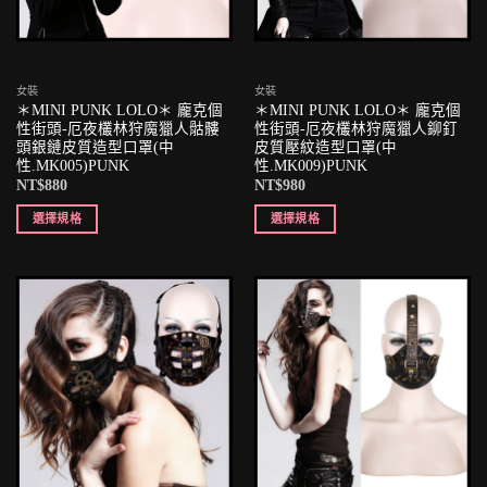
女裝
女裝
＊MINI PUNK LOLO＊ 龐克個
＊MINI PUNK LOLO＊ 龐克個
性街頭-厄夜欉林狩魔獵人骷髏
性街頭-厄夜欉林狩魔獵人鉚釘
頭銀鏈皮質造型口罩(中
皮質壓紋造型口罩(中
性.MK005)PUNK
性.MK009)PUNK
NT$
880
NT$
980
選擇規格
選擇規格