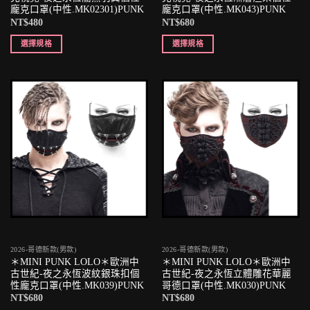
龐克口罩(中性.MK02301)PUNK
龐克口罩(中性.MK043)PUNK
NT$
480
NT$
680
選擇規格
選擇規格
2026-哥德新款(男款)
2026-哥德新款(男款)
＊MINI PUNK LOLO＊歐洲中
＊MINI PUNK LOLO＊歐洲中
古世紀-夜之永恆波紋銀珠扣個
古世紀-夜之永恆立體雕花華麗
性龐克口罩(中性.MK039)PUNK
哥德口罩(中性.MK030)PUNK
NT$
680
NT$
680