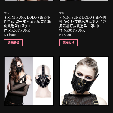
女裝
女裝
＊MINI PUNK LOLO＊龐克個
＊MINI PUNK LOLO＊龐克個
性街頭-時光旅人蒸氣龐克齒輪
性街頭-厄夜欉林狩魔獵人子彈
皮質造型口罩(中
風暴鉚釘皮質造型口罩(中
性.MK008)PUNK
性.MK011)PUNK
NT$
980
NT$
880
選擇規格
選擇規格