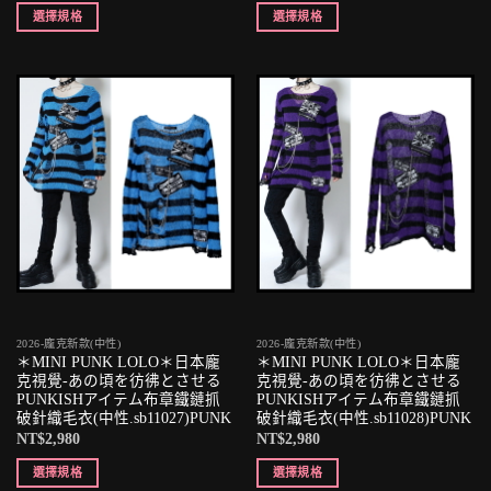
選擇規格
選擇規格
2026-龐克新款(中性)
2026-龐克新款(中性)
＊MINI PUNK LOLO＊日本龐
＊MINI PUNK LOLO＊日本龐
克視覺-あの頃を彷彿とさせる
克視覺-あの頃を彷彿とさせる
PUNKISHアイテム布章鐵鏈抓
PUNKISHアイテム布章鐵鏈抓
破針織毛衣(中性.sb11027)PUNK
破針織毛衣(中性.sb11028)PUNK
NT$
2,980
NT$
2,980
選擇規格
選擇規格