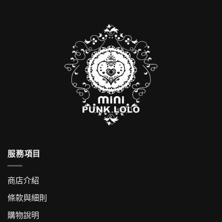
服務項目
商店介紹
條款與細則
購物說明