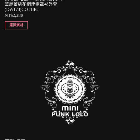
華麗蕾絲花網連帽罩衫外套
(DW173)GOTHIC
NT$
2,280
選擇規格