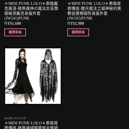
＊MINI PUNK LOLO＊黑暗龐
＊MINI PUNK LOLO＊黑暗哥
克搖滾-暗黑森林の魔法女巫頹
德傳說-闇月魔法之城神秘的異
廢破洞龐克長版外套
教徒連帽個性長版外套
(JW241)PUNK
(JW165)PUNK
NT$
1,680
NT$
2,980
選擇規格
選擇規格
DARK IN LOVE
＊MINI PUNK LOLO＊黑暗哥
德傳說-暗黑神域精靈族女祭師