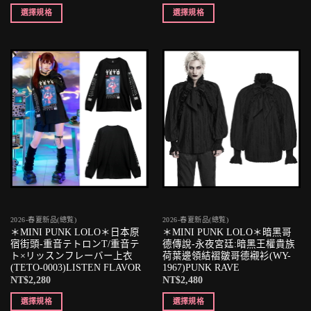
選擇規格
選擇規格
2026-春夏新品(總覧)
2026-春夏新品(總覧)
＊MINI PUNK LOLO＊日本原
＊MINI PUNK LOLO＊暗黑哥
宿街頭-重音テトロンT/重音テ
德傳說-永夜宮廷:暗黑王權貴族
ト×リッスンフレーバー上衣
荷葉邊領結褶皺哥德襯衫(WY-
(TETO-0003)LISTEN FLAVOR
1967)PUNK RAVE
NT$
2,280
NT$
2,480
選擇規格
選擇規格