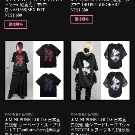
トソー(呪)龐克上衣(中
(中性.DRTP022)DEORART
性.sa681558)SEX POT
NT$
1,580
NT$
1,680
選擇規格
選擇規格
2026-春夏新品(總覧)
2026-春夏新品(總覧)
＊MINI PUNK LOLO＊日本龐
＊MINI PUNK LOLO＊日本龐
克視覺-オーバーサイズ・プリ
克視覺-袖シアードレープ Tシャ
ントT [Death-trawberry]薄紗龐
ツ[NECOLA.ヌイグルミ]薄紗龐