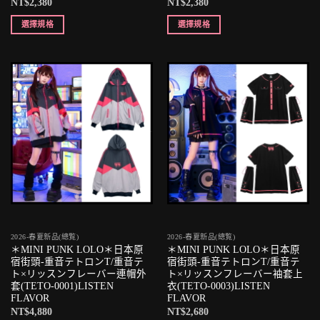
NT$
2,380
NT$
2,380
選擇規格
選擇規格
2026-春夏新品(總覧)
2026-春夏新品(總覧)
＊MINI PUNK LOLO＊日本原
＊MINI PUNK LOLO＊日本原
宿街頭-重音テトロンT/重音テ
宿街頭-重音テトロンT/重音テ
ト×リッスンフレーバー連帽外
ト×リッスンフレーバー袖套上
套(TETO-0001)LISTEN
衣(TETO-0003)LISTEN
FLAVOR
FLAVOR
NT$
4,880
NT$
2,680