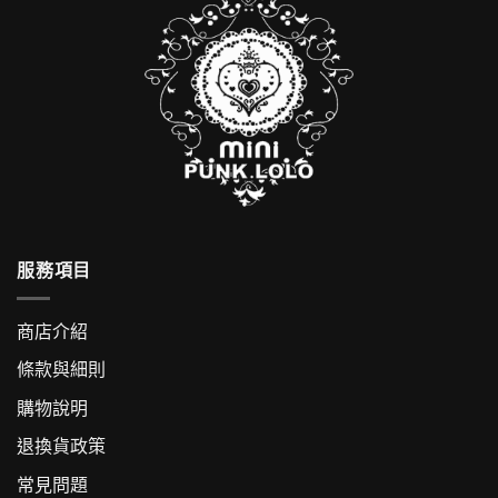
服務項目
商店介紹
條款與細則
購物說明
退換貨政策
常見問題