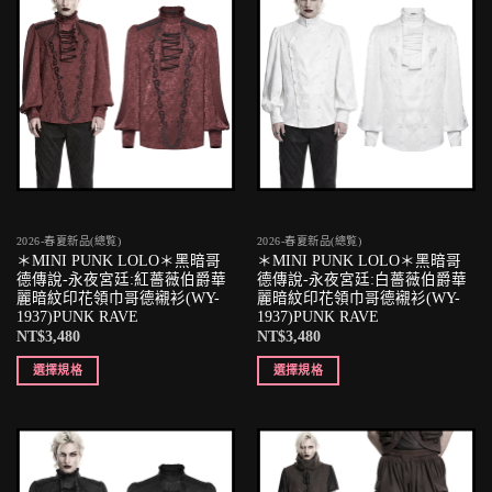
2026-春夏新品(總覧)
2026-春夏新品(總覧)
＊MINI PUNK LOLO＊黑暗哥
＊MINI PUNK LOLO＊黑暗哥
德傳說-永夜宮廷:紅薔薇伯爵華
德傳說-永夜宮廷:白薔薇伯爵華
麗暗紋印花領巾哥德襯衫(WY-
麗暗紋印花領巾哥德襯衫(WY-
1937)PUNK RAVE
1937)PUNK RAVE
NT$
3,480
NT$
3,480
選擇規格
選擇規格