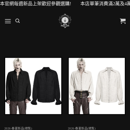
 本官網每週新品上架歡迎參觀選購! 本店單筆消費滿2萬及4萬即
2026-春夏新品(總覧)
2026-春夏新品(總覧)