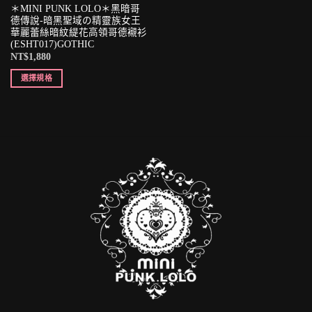
＊MINI PUNK LOLO＊黑暗哥
德傳說-暗黑聖域の精靈族女王
華麗蕾絲暗紋緹花高領哥德襯衫
(ESHT017)GOTHIC
NT$
1,880
選擇規格