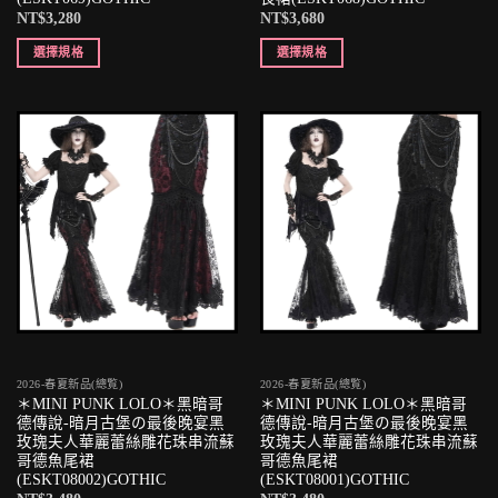
NT$
3,280
NT$
3,680
選擇規格
選擇規格
2026-春夏新品(總覧)
2026-春夏新品(總覧)
＊MINI PUNK LOLO＊黑暗哥
＊MINI PUNK LOLO＊黑暗哥
德傳說-暗月古堡の最後晚宴黑
德傳說-暗月古堡の最後晚宴黑
玫瑰夫人華麗蕾絲雕花珠串流蘇
玫瑰夫人華麗蕾絲雕花珠串流蘇
哥德魚尾裙
哥德魚尾裙
(ESKT08002)GOTHIC
(ESKT08001)GOTHIC