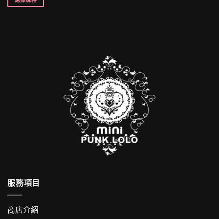
服務項目
商店介紹