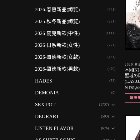
2026-春夏新品(總覧)
(741)
2025-秋冬新品(總覧)
(291)
2026-龐克新款(中性)
(1111)
2026-日系新款(女性)
(271)
2026-哥德新款(女款)
(431)
2026-
2026-哥德新款(男款)
(470)
＊MIN
聖域の
HADES
(52)
(EAS03
NT$
1,6
DEMONIA
(0)
選擇
SEX POT
(1737)
DEORART
(503)
LISTEN FLAVOR
(626)
(68)