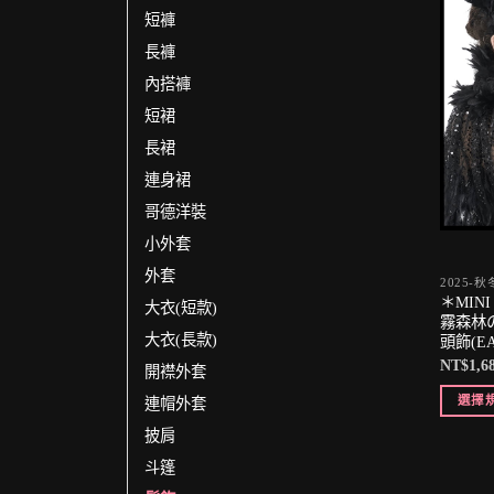
短褲
長褲
內搭褲
短裙
長裙
連身裙
哥德洋裝
小外套
外套
2025-
＊MIN
大衣(短款)
霧森林
大衣(長款)
頭飾(EA
NT$
1,6
開襟外套
選擇
連帽外套
披肩
斗篷