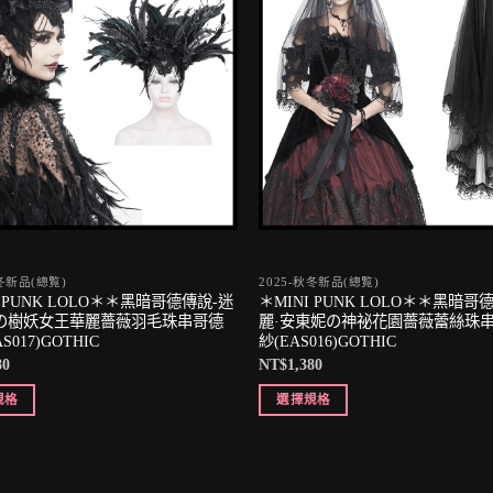
秋冬新品(總覧)
2025-秋冬新品(總覧)
I PUNK LOLO＊＊黑暗哥德傳說-迷
＊MINI PUNK LOLO＊＊黑暗哥
の樹妖女王華麗薔薇羽毛珠串哥德
麗·安東妮の神祕花園薔薇蕾絲珠
S017)GOTHIC
紗(EAS016)GOTHIC
80
NT$
1,380
規格
選擇規格