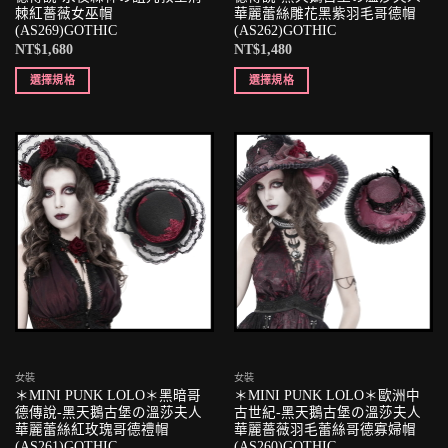
棘紅薔薇女巫帽
華麗蕾絲雕花黑紫羽毛哥德帽
(AS269)GOTHIC
(AS262)GOTHIC
NT$
1,680
NT$
1,480
選擇規格
選擇規格
女裝
女裝
＊MINI PUNK LOLO＊黑暗哥
＊MINI PUNK LOLO＊歐洲中
德傳說-黑天鵝古堡の溫莎夫人
古世紀-黑天鵝古堡の溫莎夫人
華麗蕾絲紅玫瑰哥德禮帽
華麗薔薇羽毛蕾絲哥德寡婦帽
(AS261)GOTHIC
(AS260)GOTHIC