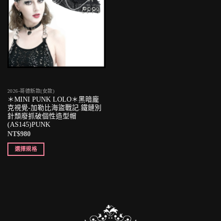
2026-哥德新款(女款)
＊MINI PUNK LOLO＊黑暗龐
克視覺-加勒比海盜戰記.鐵鏈別
針頹廢抓破個性造型帽
(AS145)PUNK
NT$
980
選擇規格