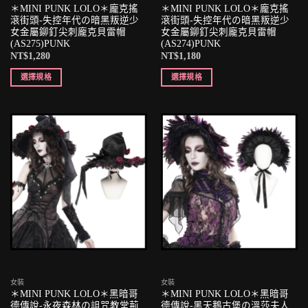
＊MINI PUNK LOLO＊龐克搖
＊MINI PUNK LOLO＊龐克搖
滾街頭-失控年代の暗黑叛逆少
滾街頭-失控年代の暗黑叛逆少
女金屬鉚釘尖刺龐克貝雷帽
女金屬鉚釘尖刺龐克貝雷帽
(AS275)PUNK
(AS274)PUNK
NT$
1,280
NT$
1,180
選擇規格
選擇規格
女裝
女裝
＊MINI PUNK LOLO＊黑暗哥
＊MINI PUNK LOLO＊黑暗哥
德傳說-永夜森林の詛咒教堂荊
德傳說-黑天鵝古堡の溫莎夫人