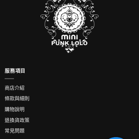
服務項目
商店介紹
條款與細則
購物說明
退換貨政策
常見問題