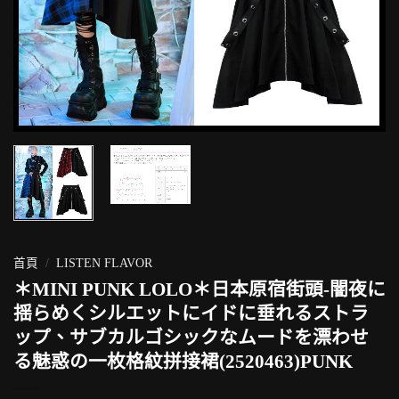
首頁
/
LISTEN FLAVOR
＊MINI PUNK LOLO＊日本原宿街頭-闇夜に
揺らめくシルエットにイドに垂れるストラ
ップ、サブカルゴシックなムードを漂わせ
る魅惑の一枚格紋拼接裙(2520463)PUNK