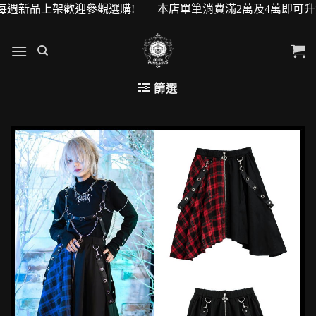
品上架歡迎參觀選購! 本店單筆消費滿2萬及4萬即可升級VIP會
篩選