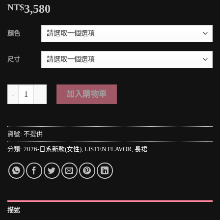
NT$
3,580
顏色
尺寸
＊MINI PUNK LOLO＊日本原宿街頭-闇夜に揺らめくシルエット
加入購物車
貨號:
不提供
分類:
2026-日系新款(女性)
,
LISTEN FLAVOR
,
長裙
描述