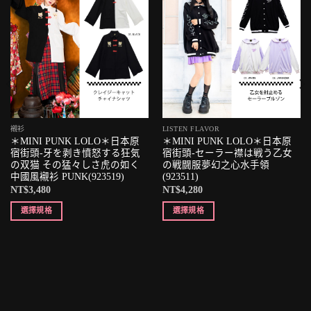
襯衫
LISTEN FLAVOR
＊MINI PUNK LOLO＊日本原
＊MINI PUNK LOLO＊日本原
宿街頭-牙を剥き憤怒する狂気
宿街頭-セーラー襟は戦う乙女
の双猫 その猛々しさ虎の如く
の戦闘服夢幻之心水手領
中國風襯衫 PUNK(923519)
(923511)
NT$
3,480
NT$
4,280
選擇規格
選擇規格