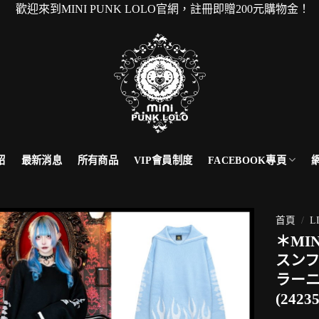
MINI PUNK LOLO官網，註冊即贈200元購物金！ 本
FACEBOOK專頁
紹
最新消息
所有商品
VIP會員制度
首頁
/
L
＊MI
スン
ラー
(2423