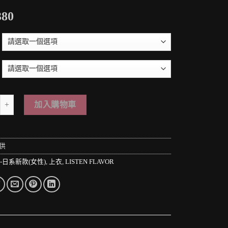
380
 PUNK LOLO＊日本原宿街頭-リッスンフレーバー魔界の炎をまといしセーラ
加入購物車
供
6-日系新款(女性)
,
上衣
,
LISTEN FLAVOR