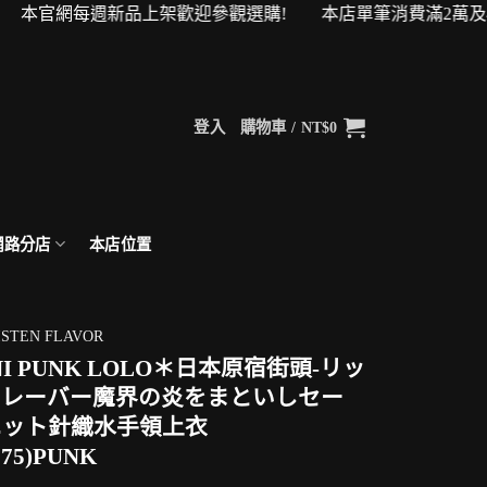
官網每週新品上架歡迎參觀選購! 本店單筆消費滿2萬及4萬即可升
登入
購物車 /
NT$
0
網路分店
本店位置
ISTEN FLAVOR
NI PUNK LOLO＊日本原宿街頭-リッ
フレーバー魔界の炎をまといしセー
ニット針織水手領上衣
575)PUNK