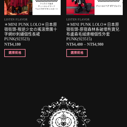
LISTEN FLAVOR
LISTEN FLAVOR
＊MINI PUNK LOLO＊日本原
＊MINI PUNK LOLO＊日本原
宿街頭-叛逆少女の搖滾樂團十
宿街頭-原宿森林系破壞熊寶兒.
字網紗刺繡個性長裙
布盧森毛絨連帽個性外套
PUNK(923523)
PUNK(923515)
NT$
4,180
NT$
4,480
–
NT$
4,980
選擇規格
選擇規格