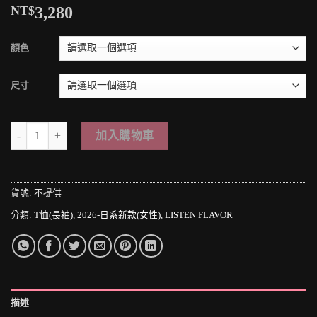
NT$
3,280
顏色
尺寸
＊MINI PUNK LOLO＊日本原宿街頭-中國風の麻雀好きにはたまらな
加入購物車
貨號:
不提供
分類:
T恤(長袖)
,
2026-日系新款(女性)
,
LISTEN FLAVOR
描述