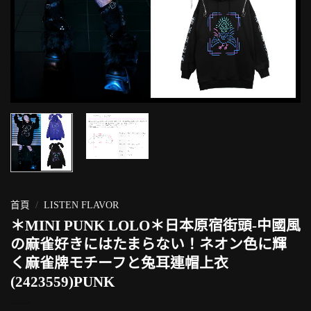
首頁
/
LISTEN FLAVOR
＊MINI PUNK LOLO＊日本原宿街頭-中國風
の麻雀好きにはたまらない！ネオン色に輝
く麻雀牌モチーフと兔耳連帽上衣
(2423559)PUNK