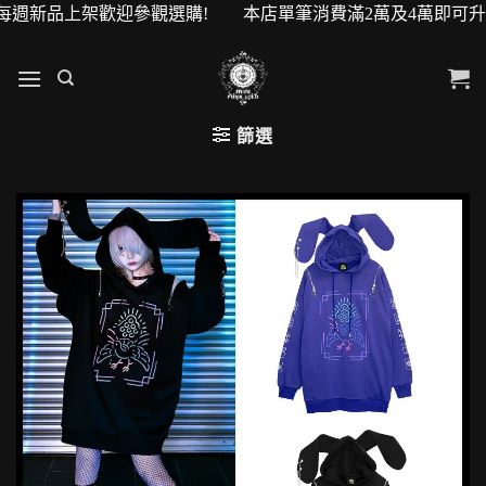
新品上架歡迎參觀選購! 本店單筆消費滿2萬及4萬即可升級VIP
篩選