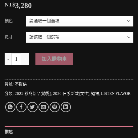
NT$
3,280
顏色
尺寸
＊MINI PUNK LOLO＊日本原宿街頭-可愛らしさとスタイリッシュさ
加入購物車
貨號:
不提供
分類:
2025-秋冬新品(總覧)
,
2026-日系新款(女性)
,
短裙
,
LISTEN FLAVOR
描述