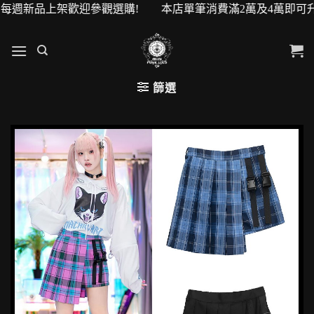
新品上架歡迎參觀選購! 本店單筆消費滿2萬及4萬即可升級VIP
篩選