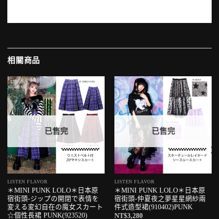
相關商品
已售完
已售完
LISTEN FLAVOR
LISTEN FLAVOR
＊MINI PUNK LOLO＊日本原
＊MINI PUNK LOLO＊日本原
宿街頭-ジップの開閉で表情を
宿街頭-仲夏夜之夢星星網紗兩
変える変幻自在の魔女スカート
件式造型裙(910402)PUNK
☆個性長裙 PUNK(923520)
NT$
3,280