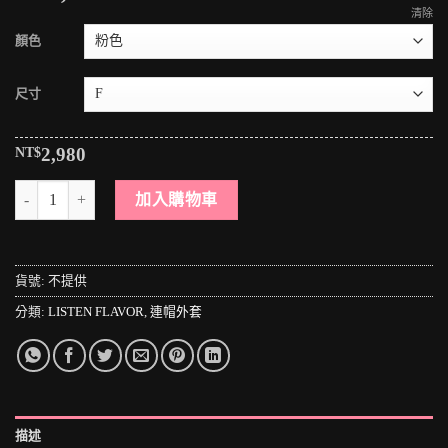
清除
顏色
尺寸
NT$
2,980
＊MINI PUNK LOLO＊日本原宿街頭-夢幻可愛繽紛馬卡龍十字愛心翅膀
加入購物車
貨號:
不提供
分類:
LISTEN FLAVOR
,
連帽外套
描述