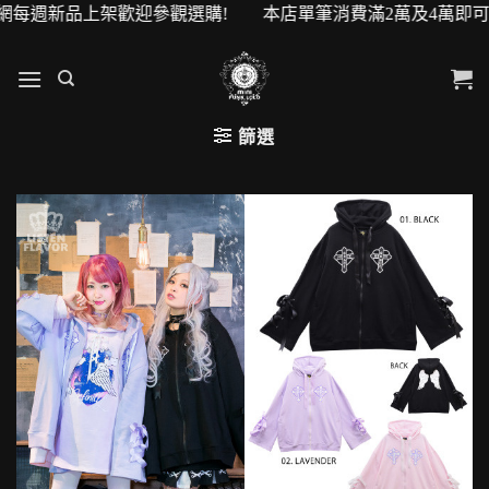
新品上架歡迎參觀選購! 本店單筆消費滿2萬及4萬即可升級VI
篩選