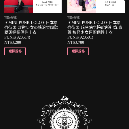
T恤(長袖)
T恤(長袖)
＊MINI PUNK LOLO＊日本原
＊MINI PUNK LOLO＊日本原
宿街頭-叛逆少女の搖滾樂團骷
宿街頭-暗黑病氛院診所針筒.毒
髏頭連帽個性上衣
藥.搞怪少女連帽個性上衣
PUNK(923514)
PUNK(923501)
NT$
3,280
NT$
3,780
選擇規格
選擇規格