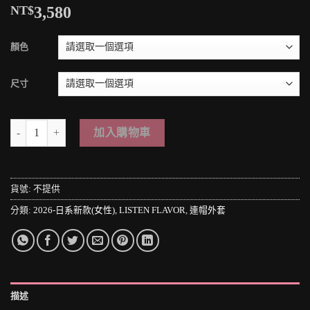
NT$
3,580
顏色
尺寸
＊MINI PUNK LOLO＊日本原宿街頭-胸元にコントロールボタン、
加入購物車
貨號:
不提供
分類:
2026-日系新款(女性)
,
LISTEN FLAVOR
,
連帽外套
描述