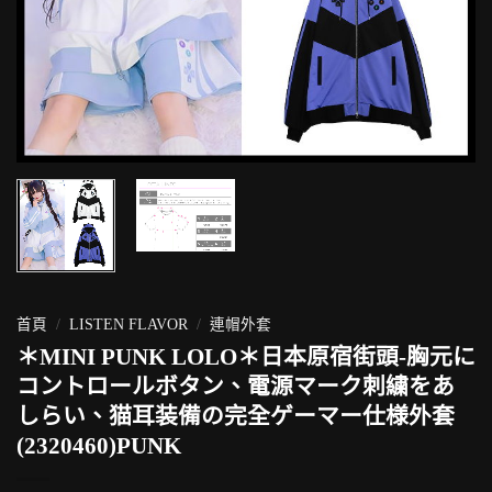
首頁
/
LISTEN FLAVOR
/
連帽外套
＊MINI PUNK LOLO＊日本原宿街頭-胸元に
コントロールボタン、電源マーク刺繍をあ
しらい、猫耳装備の完全ゲーマー仕様外套
(2320460)PUNK