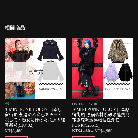
相關商品
已售完
襯衫
LISTEN FLAVOR
＊MINI PUNK LOLO＊日本原
＊MINI PUNK LOLO＊日本原
宿街頭-永遠の乙女心をそっと
宿街頭-原宿森林系破壞熊寶兒.
隠して。魔女に捧げた永遠の純
布盧森毛絨連帽個性外套
真襯衫(920402)
PUNK(923515)
NT$
3,480
NT$
4,480
–
NT$
4,980