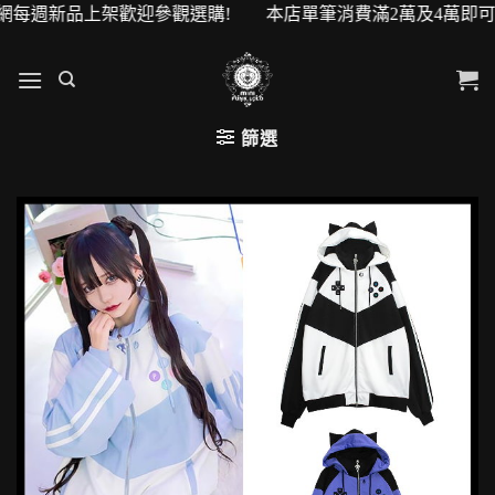
每週新品上架歡迎參觀選購! 本店單筆消費滿2萬及4萬即可升級V
篩選