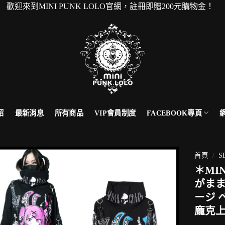
MINI PUNK LOLO官網，註冊即贈200元購物金！ 本
FACEBOOK專頁
紹
最新消息
所有商品
VIP會員制度
首頁
/
S
＊MI
がまま
ージ 
龐克上衣