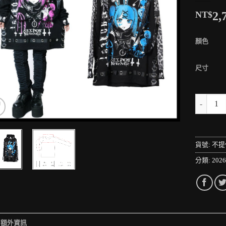
NT$
2,
顏色
尺寸
＊MINI
貨號:
不提
分類:
202
額外資訊