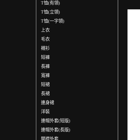
T恤(有領)
T恤(立領)
T恤(一字領)
上衣
毛衣
襯衫
短褲
長褲
寬褲
短裙
長裙
連身裙
洋裝
連帽外套(短版)
連帽外套(長版)
開襟外套