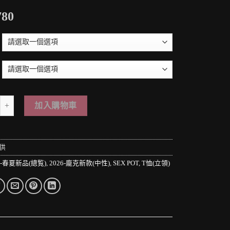
780
 PUNK LOLO＊日本龐克視覺-【わがままバニー ヴィシャス マーダー ボン
加入購物車
供
6-春夏新品(總覧)
,
2026-龐克新款(中性)
,
SEX POT
,
T恤(立領)