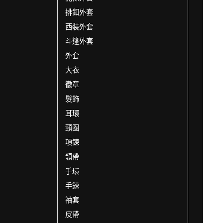
排釦外套
西裝外套
斗篷外套
外套
大衣
徽章
髮飾
耳環
頸圈
項鍊
領帶
手環
手鍊
袖套
皮帶