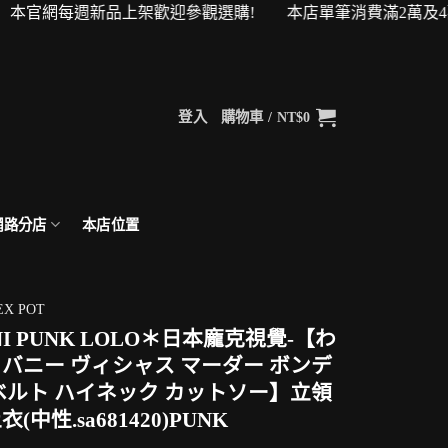
官網每週新品上架歡迎參觀選購! 本店單筆消費滿2萬及4萬即可升
登入
購物車 /
NT$
0
網路分店
本店位置
EX POT
NI PUNK LOLO＊日本龐克視覺-【わ
バニー ヴィシャス マーダー ボンデ
ベルト ハイネック カットソー】立領
(中性.sa681420)PUNK