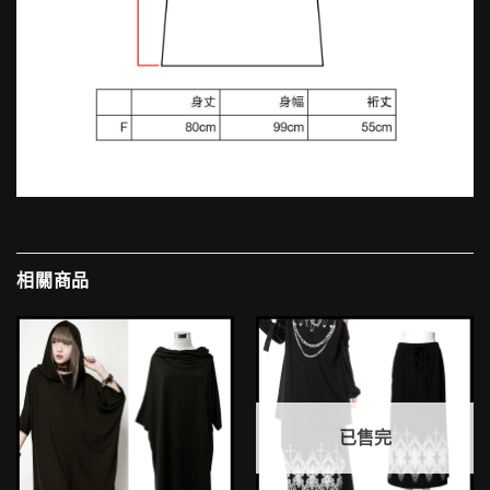
相關商品
已售完