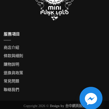
服務項目
商店介紹
條款與細則
購物說明
退換貨政策
常見問題
聯絡我們
Copyright 2026 ©
Design by
台中網頁設計