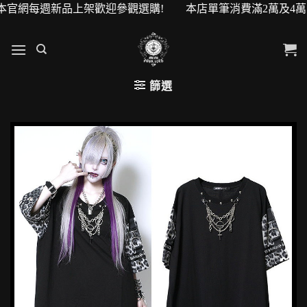
本官網每週新品上架歡迎參觀選購! 本店單筆消費滿2萬及4萬即
篩選