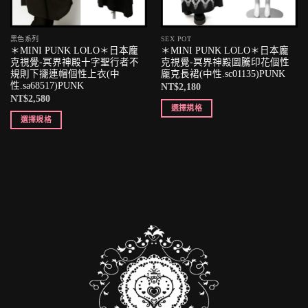
黑色系列
SEX POT
＊MINI PUNK LOLO＊日本龐
＊MINI PUNK LOLO＊日本龐
克視覺-冥界神殿十字聖行者不
克視覺-冥界神殿圖騰印花個性
規則下擺連帽個性上衣(中
龐克長裙(中性.sc01135)PUNK
性.sa68517)PUNK
NT$
2,180
NT$
2,580
選擇規格
選擇規格