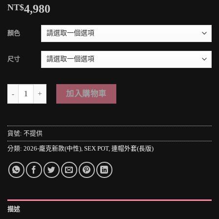
NT$
4,980
顏色
尺寸
＊MINI PUNK LOLO＊日本龐克視覺-【カスタム ルージュ クロス ポ
加入購物車
貨號:
不提供
分類:
2026-龐克新款(中性)
,
SEX POT
,
連帽外套(長版)
描述