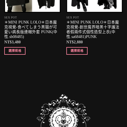
SEX POT
SEX POT
＊MINI PUNK LOLO＊日本龐
＊MINI PUNK LOLO＊日本龐
克視覺-食べてしまう黒猫が可
克視覺-創世魔界暗黑十字護法
愛い病長版連帽外套 PUNK(中
者假兩件式個性造型上衣(中
性.sb08485)
性.sa68481)PUNK
NT$
3,480
NT$
2,880
選擇規格
選擇規格