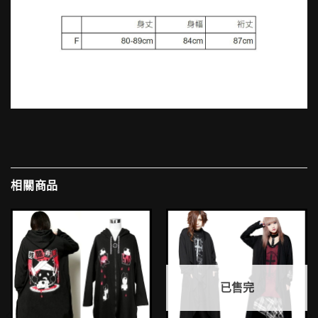
相關商品
已售完