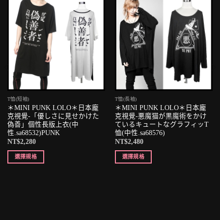
T恤(短袖)
T恤(長袖)
＊MINI PUNK LOLO＊日本龐
＊MINI PUNK LOLO＊日本龐
克視覺-「優しさに見せかけた
克視覺-悪魔猫が黒魔術をかけ
偽善」個性長版上衣(中
ているキュートなグラフィッT
性.sa68532)PUNK
恤(中性.sa68576)
NT$
2,280
NT$
2,480
選擇規格
選擇規格