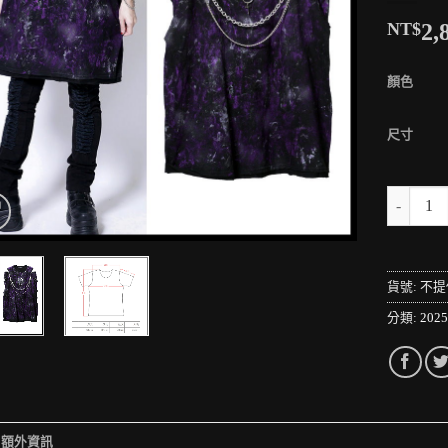
NT$
2,
顏色
尺寸
＊MINI
貨號:
不提
分類:
202
額外資訊