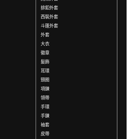
排釦外套
西裝外套
斗篷外套
外套
大衣
徽章
髮飾
耳環
頸圈
項鍊
領帶
手環
手鍊
袖套
皮帶