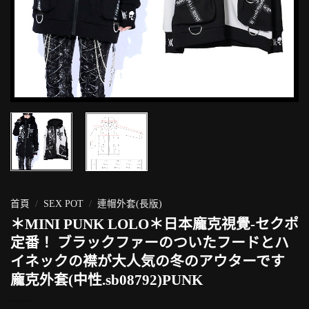
首頁
/
SEX POT
/
連帽外套(長版)
＊MINI PUNK LOLO＊日本龐克視覺-セクポ
定番！ ブラックファーのついたフードとハ
イネックの襟が大人気の冬のアウターです
龐克外套(中性.sb08792)PUNK