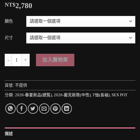
NT$
2,780
顏色
尺寸
＊MINI PUNK LOLO＊日本龐克視覺-ボーダーをレイヤードしたPU
加入購物車
貨號:
不提供
分類:
2026-春夏新品(總覧)
,
2026-龐克新款(中性)
,
T恤(長袖)
,
SEX POT
描述