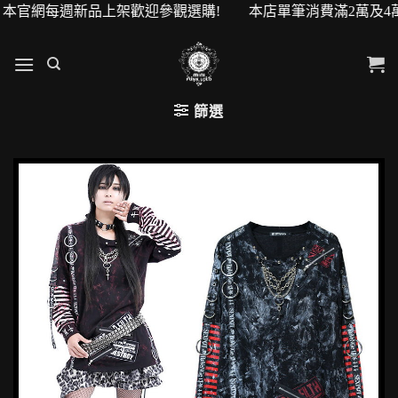
！ 本官網每週新品上架歡迎參觀選購! 本店單筆消費滿2萬及4萬
篩選