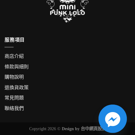
服務項目
商店介紹
條款與細則
購物說明
退換貨政策
常見問題
聯絡我們
Copyright 2026 ©
Design by
台中網頁設計