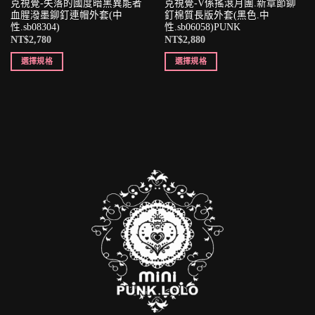
克視覺-失落的國度暗黑異能者
克視覺-V係搖滾月團.新章節鉚
血腥潑墨鉚釘連帽外套(中
釘棉質長版外套(黑色.中
性.sb08304)
性.sb06058)PUNK
NT$
2,780
NT$
2,880
選擇規格
選擇規格