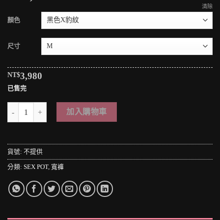
清除
顏色
尺寸
NT$
3,980
已售完
＊MINI PUNK LOLO＊日本龐克視覺-冥界の神殿魔雰囲気漂豹紋拼接個性
加入購物車
貨號:
不提供
分類:
SEX POT
,
寬褲