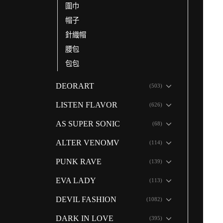
圍巾
帽子
針織帽
腰包
包包
DEORART
(503)
LISTEN FLAVOR
(626)
AS SUPER SONIC
(68)
ALTER VENOMV
(114)
PUNK RAVE
(139)
EVA LADY
(113)
DEVIL FASHION
(1082)
DARK IN LOVE
(395)