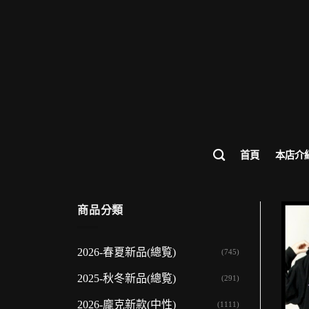
歡迎來到M
首頁
本店介
商品分類
2026-春夏新品(總覧)
(745)
2025-秋冬新品(總覧)
(291)
2026-龐克新款(中性)
(1111)