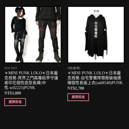
SEX POT
T恤(連帽)
＊MINI PUNK LOLO＊日本龐
＊MINI PUNK LOLO＊日本龐
克視覺-冥界之門森羅結界守護
克視覺-自宅警備隊頹廢破袖連
者印花個性造型長褲(中
帽個性長版上衣(sa68540)PUNK
性.sc02225)PUNK
NT$
2,780
NT$
3,080
選擇規格
選擇規格