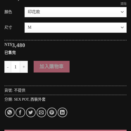
清除
顏色
尺寸
NT$
3,480
已售完
＊MINI PUNK LOLO＊日本龐克視覺-宇宙混沌之眼五芒星魔法陣棉質個性
加入購物車
貨號:
不提供
分類:
SEX POT
,
西裝外套