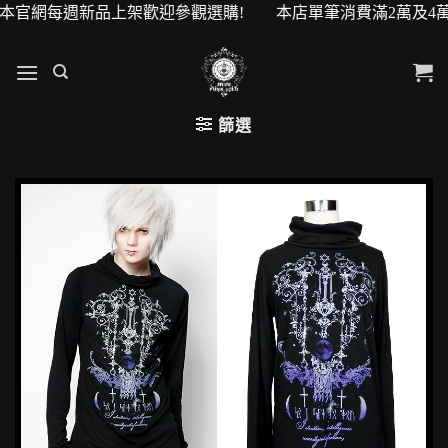
 本官網每週新品上架歡迎參觀選購! 本店單筆消費滿2萬及4萬
篩選