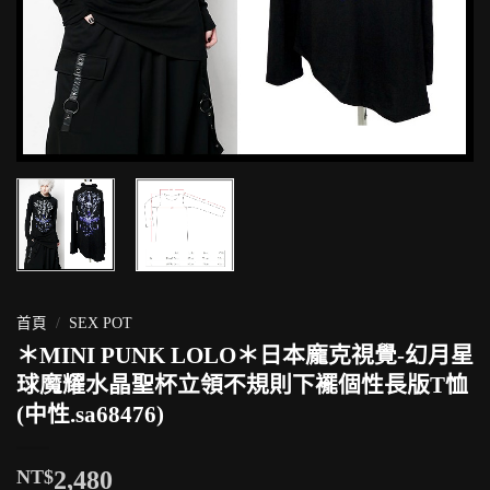
首頁
/
SEX POT
＊MINI PUNK LOLO＊日本龐克視覺-幻月星
球魔耀水晶聖杯立領不規則下襬個性長版T恤
(中性.sa68476)
NT$
2,480