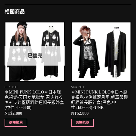
相關商品
已售完
SEX POT
SEX POT
＊MINI PUNK LOLO＊日本龐
＊MINI PUNK LOLO＊日本龐
克視覺-天国か地獄か!召される
克視覺-V係搖滾月團.新章節鉚
キャラと堕落貓咪連帽長版外套
釘棉質長版外套(黑色.中
(中性.sb08438)
性.sb06058)PUNK
NT$
2,880
NT$
2,880
選擇規格
選擇規格