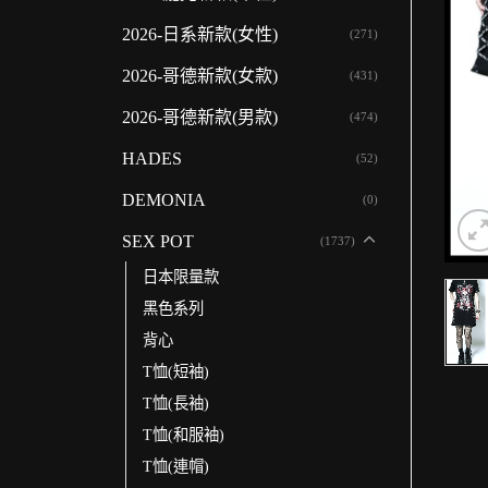
2026-日系新款(女性)
(271)
2026-哥德新款(女款)
(431)
2026-哥德新款(男款)
(474)
HADES
(52)
DEMONIA
(0)
SEX POT
(1737)
日本限量款
黑色系列
背心
T恤(短袖)
T恤(長袖)
T恤(和服袖)
T恤(連帽)