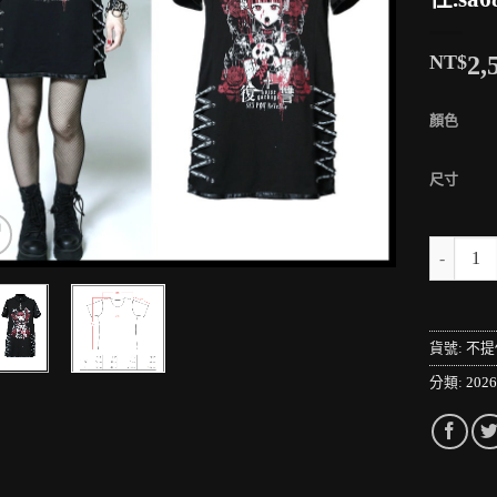
NT$
2,
顏色
尺寸
＊MINI
貨號:
不提
分類:
202