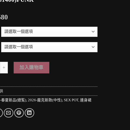
580
 PUNK LOLO＊日本龐克視覺-復讐に支配されたpunkチャイナガールが新
加入購物車
供
6-春夏新品(總覧)
,
2026-龐克新款(中性)
,
SEX POT
,
連身裙