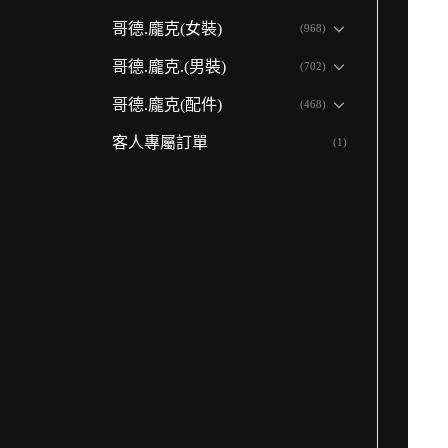
哥德.龐克(女裝)
(968)
哥德.龐克.(男裝)
(702)
哥德.龐克(配件)
(468)
客人專屬訂單
(1)