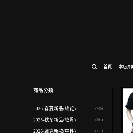
歡迎來到
首頁
本店介
商品分類
2026-春夏新品(總覧)
(745)
2025-秋冬新品(總覧)
(291)
2026-龐克新款(中性)
(1111)