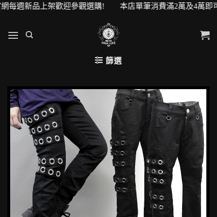
每週新品上架歡迎參觀選購! 本店單筆消費滿2萬及4萬即可升級V
篩選