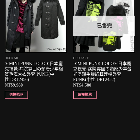
已售完
DEORART
DEORART
＊MINI PUNK LOLO＊日本龐
＊MINI PUNK LOLO＊日本龐
克視覺-病院雰囲の頹廢少年棉
克視覺-病院雰囲の頹廢少年螢
質毛海大衣外套 PUNK(中
光塗鴉手繪貓耳連帽外套
性.DRT2456)
PUNK(中性.DRT2452)
NT$
9,980
NT$
4,580
選擇規格
選擇規格