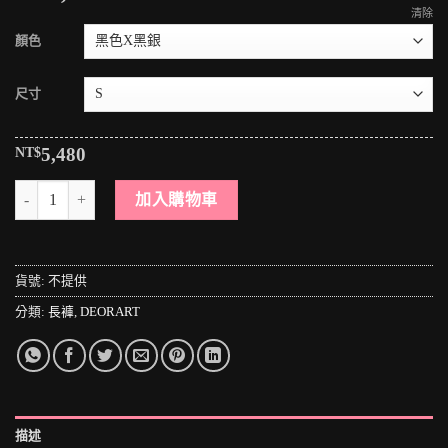
清除
顏色
尺寸
NT$
5,480
＊MINI PUNK LOLO＊日本龐克視覺-暗黑學院風魔法異能者多扣帶個性
加入購物車
貨號:
不提供
分類:
長褲
,
DEORART
描述