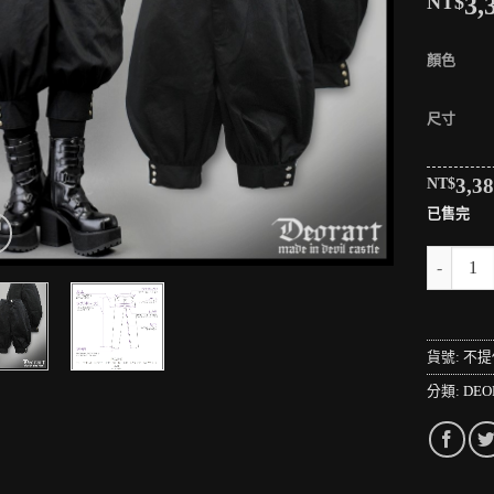
NT$
3,
顏色
尺寸
NT$
3,3
已售完
＊MINI
貨號:
不提
分類:
DEO