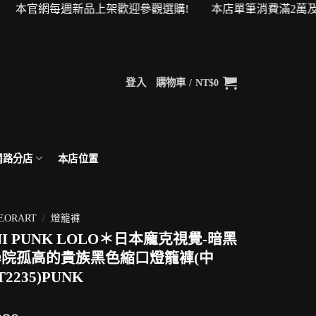
官網每週新品上架歡迎參觀選購! 本店單筆消費滿2萬及4萬即可
登入
購物車 /
NT$
0
網路分店
本店位置
EORART
/
燈籠褲
NI PUNK LOLO＊日本龐克視覺-暗黑
院孤高的貴族黑色縮口燈籠褲(中
T2235)PUNK