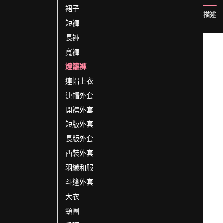
裙子
描述
短褲
長褲
寬褲
燈籠褲
連帽上衣
連帽外套
開襟外套
短版外套
長版外套
西裝外套
羽織和服
斗篷外套
大衣
頸圈