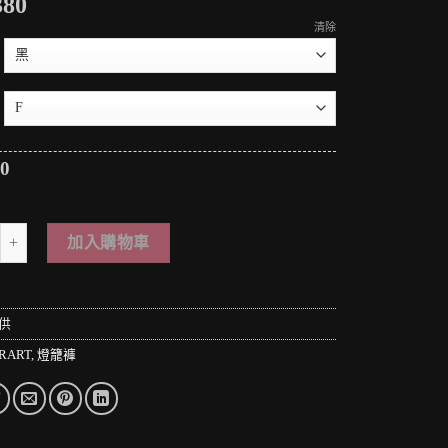
380
清除
80
 PUNK LOLO＊日本龐克視覺-暗黑皇家學院孤高的貴族黑色縮口燈籠褲(中性.D
加入購物車
供
RART
,
燈籠褲