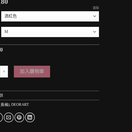
180
清除
80
 PUNK LOLO＊日本龐克視覺-異次元空間の暗黑異能者華麗絲絨垂墜領上衣 PU
加入購物車
供
(長袖)
,
DEORART