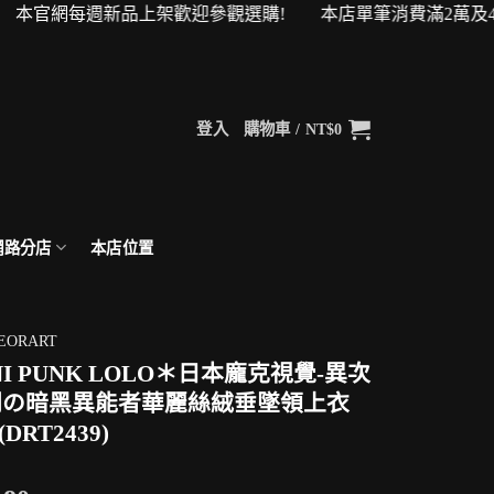
官網每週新品上架歡迎參觀選購! 本店單筆消費滿2萬及4萬即可升
登入
購物車 /
NT$
0
網路分店
本店位置
EORART
NI PUNK LOLO＊日本龐克視覺-異次
間の暗黑異能者華麗絲絨垂墜領上衣
(DRT2439)