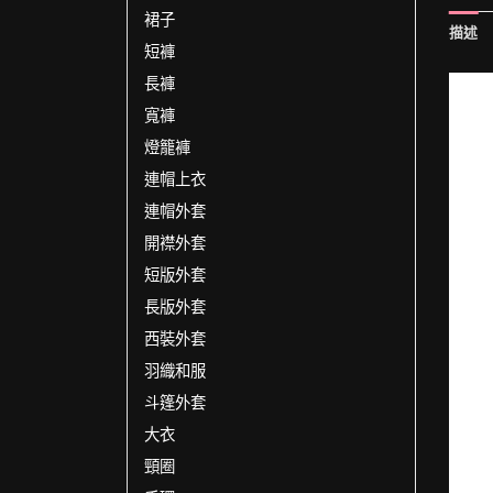
裙子
描述
短褲
長褲
寬褲
燈籠褲
連帽上衣
連帽外套
開襟外套
短版外套
長版外套
西裝外套
羽織和服
斗篷外套
大衣
頸圈